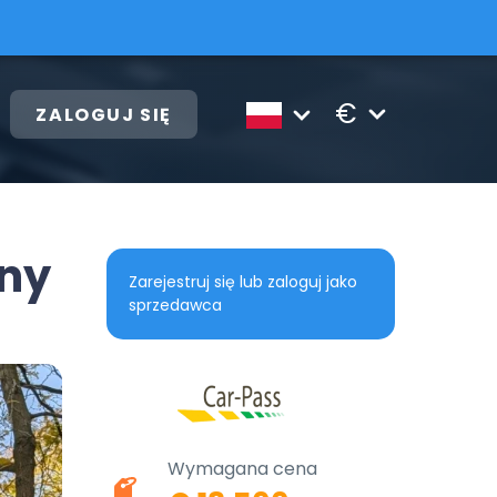
€
ZALOGUJ SIĘ
ny
Zarejestruj się lub zaloguj jako
sprzedawca
Wymagana cena