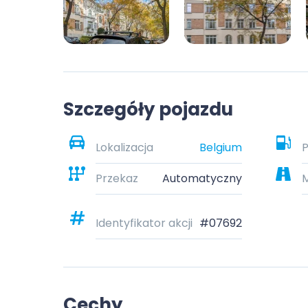
Szczegóły pojazdu
Lokalizacja
Belgium
P
Przekaz
Automatyczny
M
Identyfikator akcji
#07692
Cechy