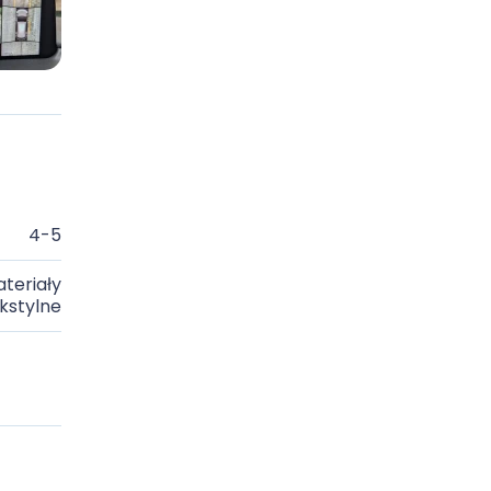
4-5
teriały
kstylne