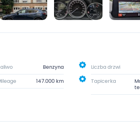
aliwo
Benzyna
Liczba drzwi
ileage
147.000 km
Tapicerka
Ma
te