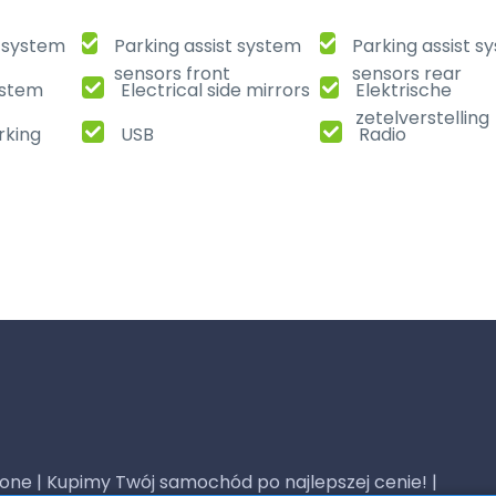
t system
Parking assist system
Parking assist s
sensors front
sensors rear
ystem
Electrical side mirrors
Elektrische
zetelverstelling
rking
USB
Radio
one | Kupimy Twój samochód po najlepszej cenie! |