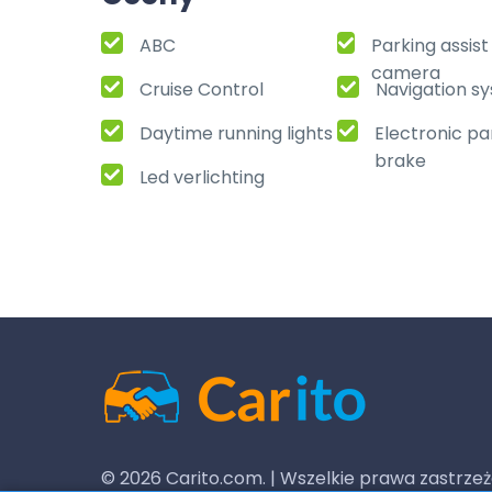
ABC
Parking assis
camera
Cruise Control
Navigation s
Daytime running lights
Electronic pa
brake
Led verlichting
© 2026 Carito.com. | Wszelkie prawa zastrzeż