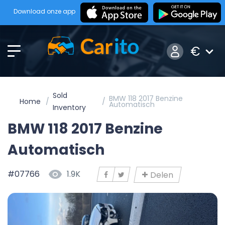
Download onze app
€
Sold
BMW 118 2017 Benzine
Home
Automatisch
Inventory
BMW 118 2017 Benzine
Automatisch
#07766
1.9K
Delen