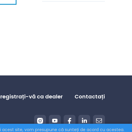
nregistrați-vă ca dealer
Contactați
ați acest site, vom presupune că sunteți de acord cu acestea.