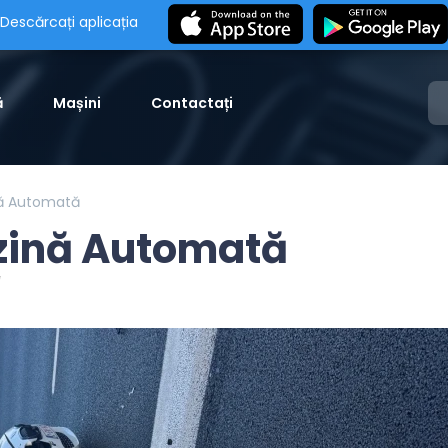
Descărcați aplicația
ă
Mașini
Contactați
nă Automată
zină Automată