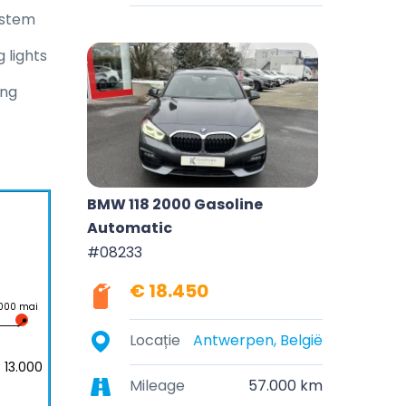
ystem
 lights
ing
BMW 118 2000 Gasoline
Automatic
#08233
€ 18.450
.000 mai
Locație
Antwerpen, België
 13.000
Mileage
57.000 km