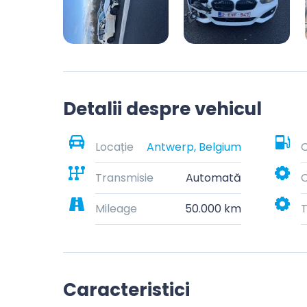
Detalii despre vehicul
Locație
Antwerp, Belgium
C
Transmisie
Automată
C
Mileage
50.000 km
T
Caracteristici