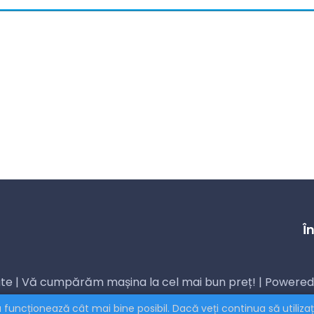
Î
vate | Vă cumpărăm mașina la cel mai bun preț! | Powered
 funcționează cât mai bine posibil. Dacă veți continua să utiliz