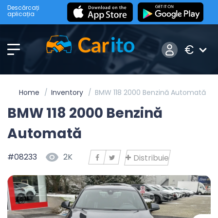
Descărcați
aplicația
€
Home
Inventory
BMW 118 2000 Benzină Automată
BMW 118 2000 Benzină
Automată
#08233
2K
Distribuie