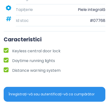
Tapițerie
Piele integrală
Id stoc
#07768
Caracteristici
Keyless central door lock
Daytime running lights
Distance warning system
Înregistrați-vă sau autentificați-vă ca cumpărător