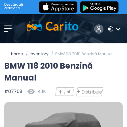
Descărcați
aplicația
€
Home
Inventory
BMW 118 2010 Benzină Manual
BMW 118 2010 Benzină
Manual
#07768
4.1K
Distribuie