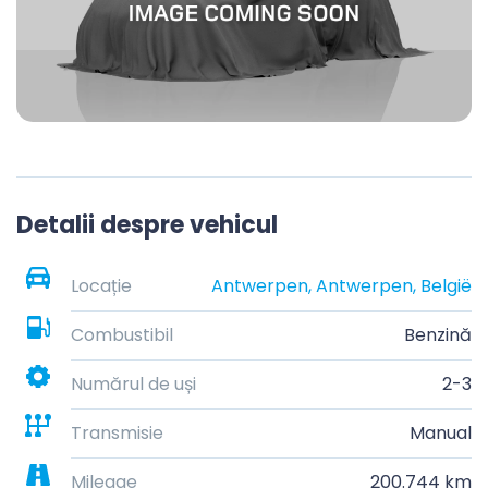
Detalii despre vehicul
Locație
Antwerpen, Antwerpen, België
Combustibil
Benzină
Numărul de uși
2-3
Transmisie
Manual
Mileage
200.744 km