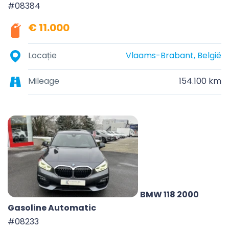
#08384
€ 11.000
Locație
Vlaams-Brabant, België
Mileage
154.100 km
BMW 118 2000
Gasoline Automatic
#08233