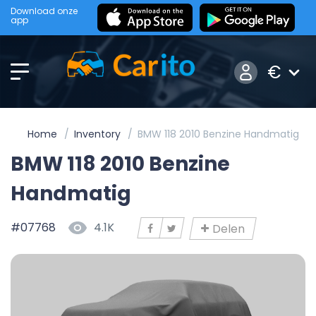
Download onze
app
€
Home
Inventory
BMW 118 2010 Benzine Handmatig
BMW 118 2010 Benzine
Handmatig
#07768
4.1K
Delen