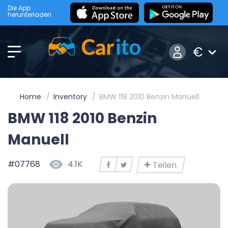
Die App
herunterladen
€
Home
Inventory
BMW 118 2010 Benzin Manuell
BMW 118 2010 Benzin
Manuell
#07768
4.1K
Teilen