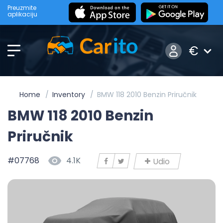
Preuzmite
aplikaciju
€
Home
Inventory
BMW 118 2010 Benzin Priručnik
BMW 118 2010 Benzin
Priručnik
#07768
4.1K
Udio