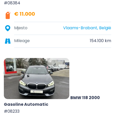
#08384
€ 11.000
Mjesto
Vlaams-Brabant, België
Mileage
154.100 km
BMW 118 2000
Gasoline Automatic
#08233