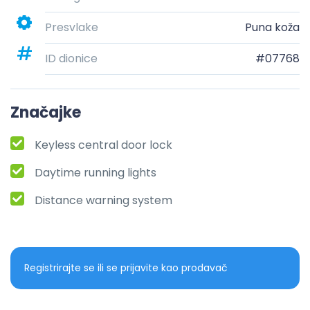
Presvlake
Puna koža
ID dionice
#07768
Značajke
Keyless central door lock
Daytime running lights
Distance warning system
Registrirajte se ili se prijavite kao prodavač