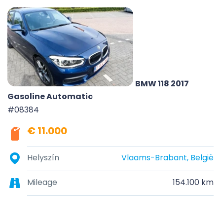
BMW 118 2017
Gasoline Automatic
#08384
€ 11.000
Helyszín
Vlaams-Brabant, België
Mileage
154.100 km