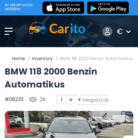
Az alkalmazás
letöltése
€
Home
Inventory
BMW 118 2000 Benzin Automatikus
BMW 118 2000 Benzin
Automatikus
#08233
2K
Megosztás