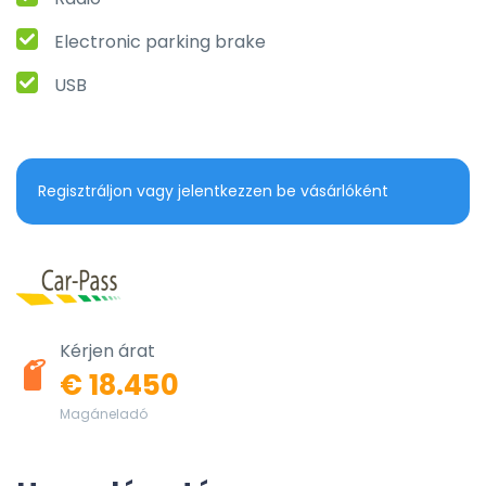
Electronic parking brake
USB
Regisztráljon vagy jelentkezzen be vásárlóként
Kérjen árat
€ 18.450
Magáneladó