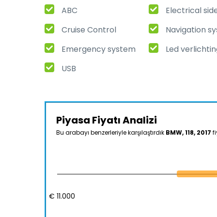
ABC
Electrical sid
Cruise Control
Navigation s
Emergency system
Led verlichti
USB
Piyasa Fiyatı Analizi
Bu arabayı benzerleriyle karşılaştırdık
BMW, 118, 2017
fi
€ 11.000