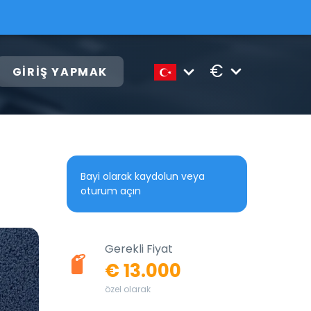
€
GIRIŞ YAPMAK
Bayi olarak kaydolun veya
oturum açın
Gerekli Fiyat
€ 13.000
özel olarak