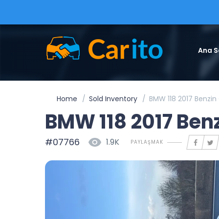
Ana S
Home
Sold Inventory
BMW 118 2017 Benzin
BMW 118 2017 Ben
#07766
1.9K
PAYLAŞMAK