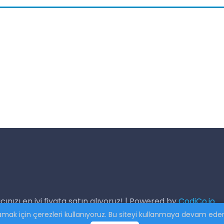
cınızı en iyi fiyata satın alıyoruz! | Powered by
CodiCo.io
k için çerezleri kullanıyoruz. Bu siteyi kullanmaya devam eders