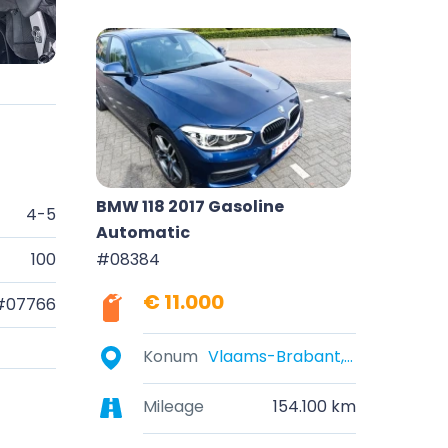
BMW 118 2017 Gasoline
4-5
Automatic
#08384
100
€ 11.000
#07766
Konum
Vlaams-Brabant, België
Mileage
154.100 km