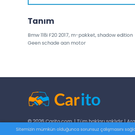
Tanım
Bmw 118i F20 2017, m-pakket, shadow edition

Geen schade aan motor
© 2026 Carito.com. | Tüm hakları saklıdır | Ara
Sitemizin mümkün olduğunca sorunsuz çalışmasını sağlama