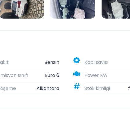
akıt
Benzin
Kapı sayısı
misyon sınıfı
Euro 6
Power KW
döşeme
Alkantara
Stok kimliği