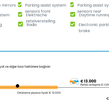
e mirrors
Parking assist system
Parking assist s
sensors front
sensors rear
ystem
Elektrische
Daytime running
zetelverstelling
ng
Radio
Electronic park
brake
yat ve diğer bazı faktörlere bağlıdır.
€ 13.000
Pahalı anlaşma € 1.00
Ortalama piyasa fiyatı € 12.000
€