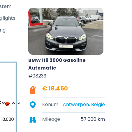
ystem
 lights
ing
BMW 118 2000 Gasoline
Automatic
#08233
€ 18.450
0 daha pahalı
Konum
Antwerpen, België
Mileage
57.000 km
 13.000