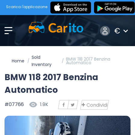
Scarica l'applicazione
€
Sold
BMW 118 2017 Benzina
Home
Automatico
Inventory
BMW 118 2017 Benzina
Automatico
#07766
1.9K
Condividi