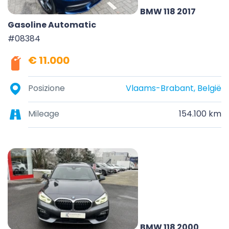
BMW 118 2017
Gasoline Automatic
#08384
€ 11.000
Posizione
Vlaams-Brabant, België
Mileage
154.100 km
BMW 118 2000