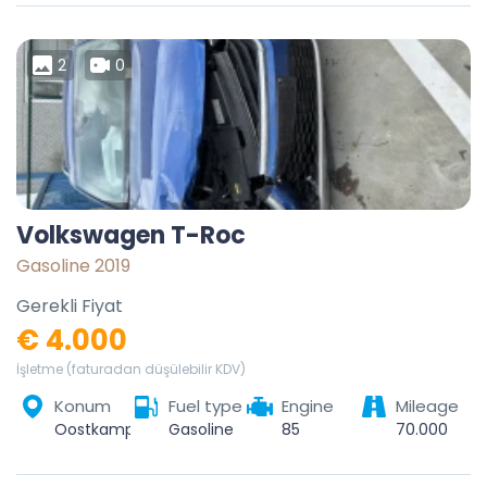
2
0
Volkswagen T-Roc
Gasoline 2019
Gerekli Fiyat
€ 4.000
İşletme (faturadan düşülebilir KDV)
Konum
Fuel type
Engine
Mileage
Oostkamp, Brugge, West Flanders, Flanders, 8020, Belgium
Gasoline
85
70.000