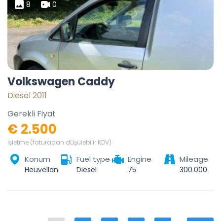
8
0
Volkswagen Caddy
Diesel 2011
Gerekli Fiyat
€ 2.500
İşletme (faturadan düşülebilir KDV)
Konum
Fuel type
Engine
Mileage
Heuvelland, Ieper, West-Vlaanderen, Vlaanderen, België
Diesel
75
300.000