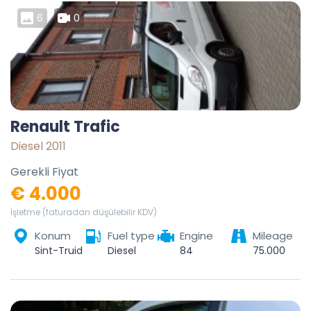
6
0
Renault Trafic
Diesel 2011
Gerekli Fiyat
€ 4.000
İşletme (faturadan düşülebilir KDV)
Konum
Fuel type
Engine
Mileage
Sint-Truiden, Hasselt, Limburg, Vlaanderen, België
Diesel
84
75.000