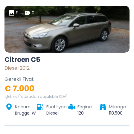
9
0
Citroen C5
Diesel 2012
Gerekli Fiyat
€ 7.000
İşletme (faturadan düşülebilir KDV)
Konum
Fuel type
Engine
Mileage
Brugge, West-Vlaanderen, Vlaanderen, België
Diesel
120
118.500