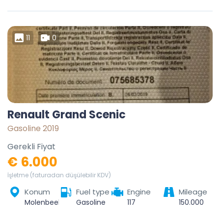
11
0
Renault Grand Scenic
Gasoline 2019
Gerekli Fiyat
€ 6.000
İşletme (faturadan düşülebilir KDV)
Konum
Fuel type
Engine
Mileage
Molenbeek-Saint-Jean, Bruxelles-Capitale, 1080, Belgique
Gasoline
117
150.000