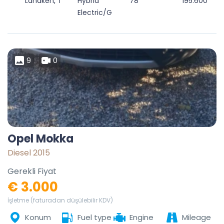
Lanaken, Tongeren, Limburg, Flanders, 3620, Belgium
Hybrid
78
195.600
Electric/Gasoline
9
0
Opel Mokka
Diesel 2015
Gerekli Fiyat
€ 3.000
İşletme (faturadan düşülebilir KDV)
Konum
Fuel type
Engine
Mileage