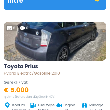
filtre
6
0
Toyota Prius
Hybrid Electric/Gasoline 2010
Gerekli Fiyat
€ 5.000
İşletme (faturadan düşülebilir KDV)
Konum
Fuel type
Engine
Mileage