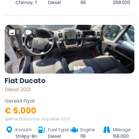
Chimay, Thuin, Hainaut, Wallonie, Belgique
Diesel
96
268.000
11
0
Fiat Ducato
Diesel 2021
Gerekli Fiyat
€ 5.000
İşletme (faturadan düşülebilir KDV)
Konum
Fuel type
Engine
Mileage
Strépy-Bracquegnies, La Louvière, Hainaut, Wallonie, 7110, Belgique
Diesel
118
158.000