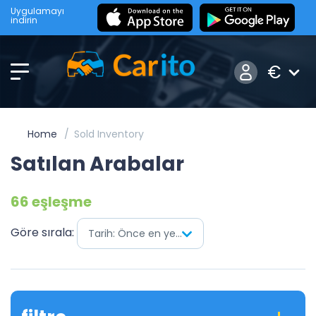
Uygulamayı
indirin
€
Home
Sold Inventory
Satılan Arabalar
66 eşleşme
Göre sırala:
Tarih: Önce en yenisi