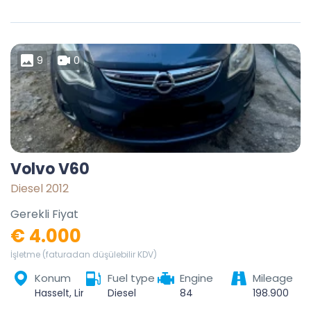
9
0
Volvo V60
Diesel 2012
Gerekli Fiyat
€ 4.000
İşletme (faturadan düşülebilir KDV)
Konum
Fuel type
Engine
Mileage
Hasselt, Limburg, Flanders, Belgium
Diesel
84
198.900