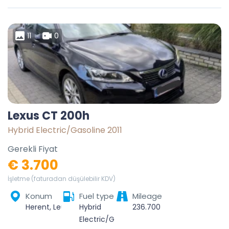
11
0
Lexus CT 200h
Hybrid Electric/Gasoline 2011
Gerekli Fiyat
€ 3.700
İşletme (faturadan düşülebilir KDV)
Konum
Fuel type
Mileage
Herent, Leuven, Vlaams-Brabant, Vlaanderen, 3020, België
Hybrid
236.700
Electric/Gasoline