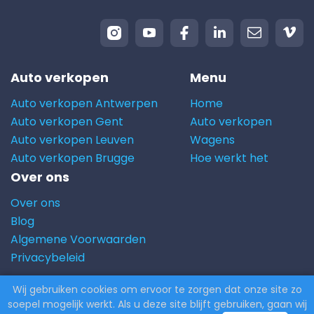
Auto verkopen
Menu
Auto verkopen Antwerpen
Home
Auto verkopen Gent
Auto verkopen
Auto verkopen Leuven
Wagens
Auto verkopen Brugge
Hoe werkt het
Over ons
Over ons
Blog
Algemene Voorwaarden
Privacybeleid
Wij gebruiken cookies om ervoor te zorgen dat onze site zo
© 2026 Carito.com. | Alle rechten voorbehouden |
soepel mogelijk werkt. Als u deze site blijft gebruiken, gaan wij