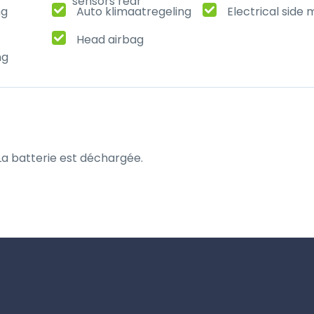
sensors rear
ng
Auto klimaatregeling
Electrical side 
Head airbag
ng
 La batterie est déchargée.