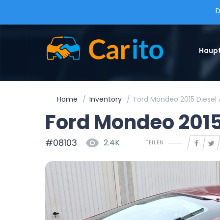
D
Haupt
Home
Inventory
Ford Mondeo 2015 Diesel
Ford Mondeo 2015
#08103
2.4K
TEILEN