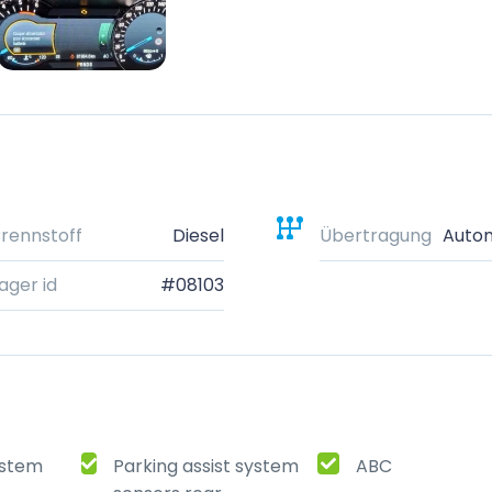
rennstoff
Diesel
Übertragung
Auto
ager id
#08103
ystem
Parking assist system
ABC