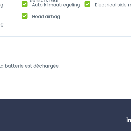
sensors rear
ng
Auto klimaatregeling
Electrical side 
Head airbag
ng
 La batterie est déchargée.
Î