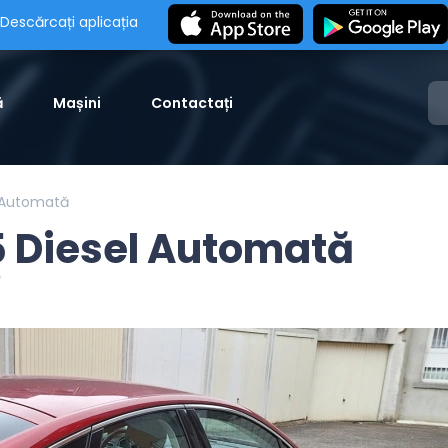
Descărcați aplicația
ă
Mașini
Contactați
l Automată
 Diesel Automată