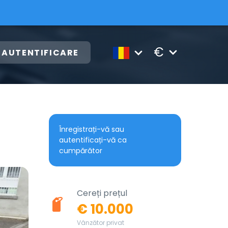
€
AUTENTIFICARE
Înregistrați-vă sau
autentificați-vă ca
cumpărător
Cereți prețul
€ 10.000
Vânzător privat