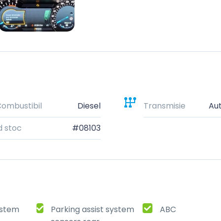
ombustibil
Diesel
Transmisie
Au
d stoc
#08103
ystem
Parking assist system
ABC