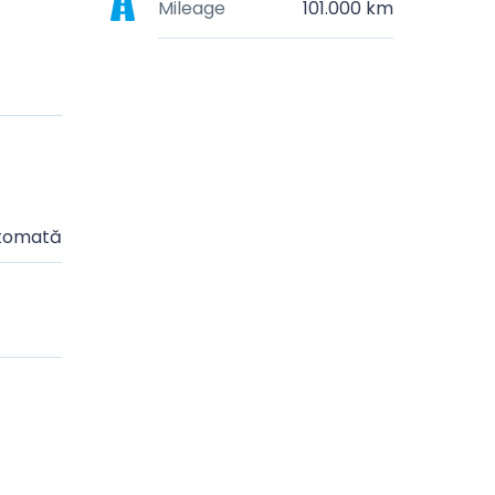
Mileage
101.000 km
tomată