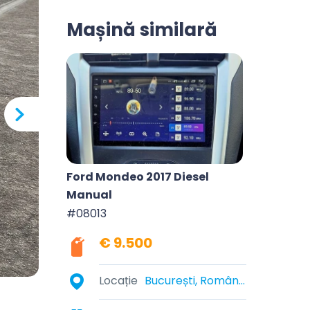
Mașină similară
Ford Mondeo 2017 Diesel
Manual
#08013
€ 9.500
Locație
București, România