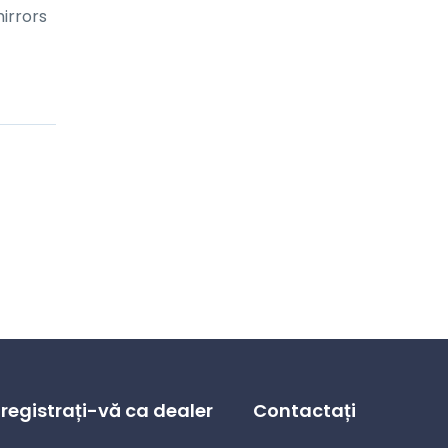
mirrors
nregistrați-vă ca dealer
Contactați