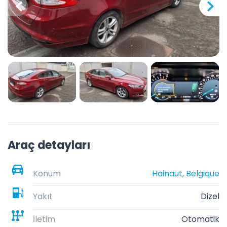
Araç detayları
Konum
Hainaut, Belgique
Yakıt
Dizel
İletim
Otomatik