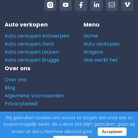
Auto verkopen
Menu
Auto verkopen Antwerpen
Home
Auto verkopen Gent
Auto verkopen
Auto verkopen Leuven
Wagens
Auto verkopen Brugge
Hoe werkt het
Over ons
Over ons
Blog
Algemene Voorwaarden
Privacybeleid
Wij gebruiken cookies om ervoor te zorgen dat onze site zo
© 2026 Carito.com. | Alle rechten voorbehouden |
soepel mogelijk werkt. Als u deze site blijft gebruiken, gaan wij
Powered by
CodiCo.io
ervan uit dat u hiermee akkoord gaat.
Accepteren