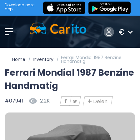
Download onze
app
€
Ferrari Mondial 1987 Benzine
Home
Inventory
Handmatig
Ferrari Mondial 1987 Benzine
Handmatig
#07941
2.2K
Delen