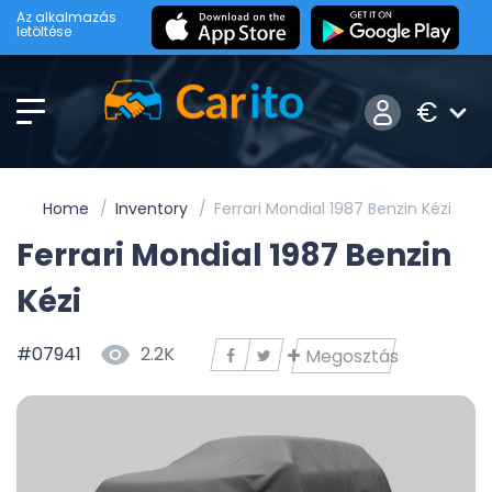
Az alkalmazás
letöltése
€
Home
Inventory
Ferrari Mondial 1987 Benzin Kézi
Ferrari Mondial 1987 Benzin
Kézi
#07941
2.2K
Megosztás