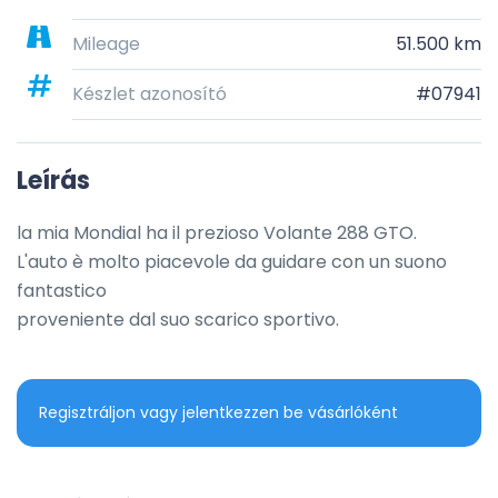
Mileage
51.500 km
Készlet azonosító
#07941
Leírás
la mia Mondial ha il prezioso Volante 288 GTO.

L'auto è molto piacevole da guidare con un suono 
fantastico

proveniente dal suo scarico sportivo.
Regisztráljon vagy jelentkezzen be vásárlóként