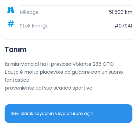
Mileage
51.500 km
Stok kimliği
#07941
Tanım
la mia Mondial ha il prezioso Volante 288 GTO.

L'auto è molto piacevole da guidare con un suono 
fantastico

proveniente dal suo scarico sportivo.
Bayi olarak kaydolun veya oturum açın