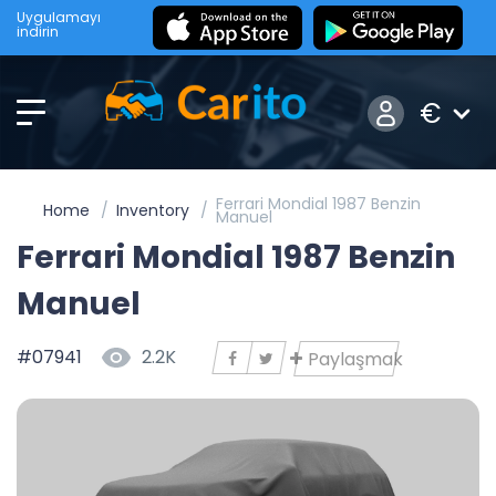
Uygulamayı
indirin
€
Ferrari Mondial 1987 Benzin
Home
Inventory
Manuel
Ferrari Mondial 1987 Benzin
Manuel
#07941
2.2K
Paylaşmak