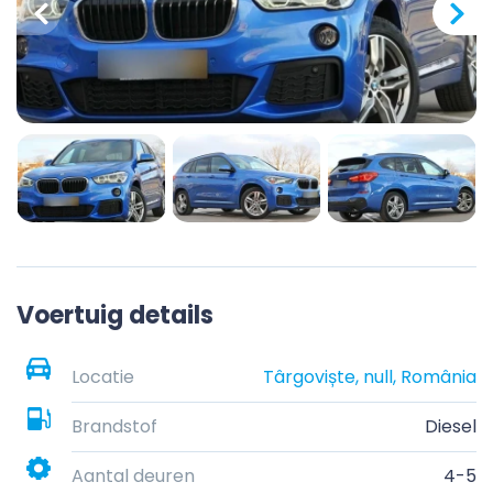
Voertuig details
Locatie
Târgoviște, null, România
Brandstof
Diesel
Aantal deuren
4-5