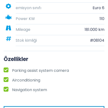
emisyon sınıfı
Euro 6
Power KW
110
Mileage
181.000 km
Stok kimliği
#08104
Özellikler
Parking assist system camera
Airconditioning
Navigation system