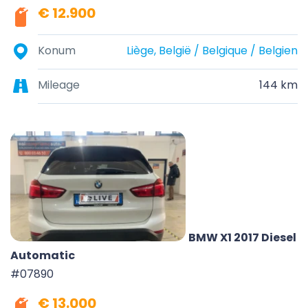
€ 12.900
Konum
Liège, België / Belgique / Belgien
Mileage
144 km
BMW X1 2017 Diesel
Automatic
#07890
€ 13.000