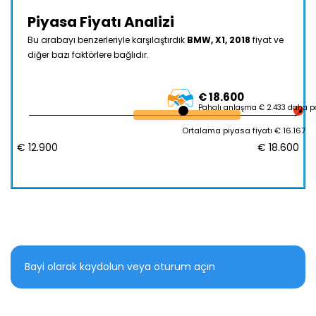
Piyasa Fiyatı Analizi
Bu arabayı benzerleriyle karşılaştırdık
BMW, X1, 2018
fiyat ve
diğer bazı faktörlere bağlıdır.
€ 18.600
Pahalı anlaşma € 2.433 daha p
Ortalama piyasa fiyatı € 16.167
€ 12.900
€ 18.600
Bayi olarak kaydolun veya oturum açın