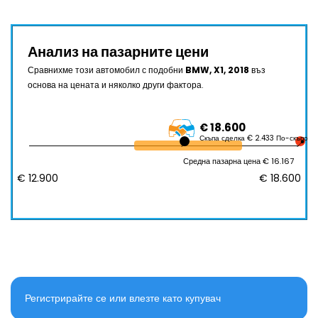
Анализ на пазарните цени
Сравнихме този автомобил с подобни
BMW, X1, 2018
въз
основа на цената и няколко други фактора.
€ 18.600
Скъпа сделка € 2.433 По-скъпо
Средна пазарна цена € 16.167
€ 12.900
€ 18.600
Регистрирайте се или влезте като купувач