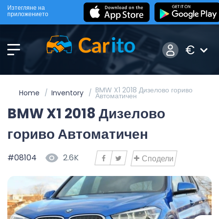
Изтегляне на
приложението
€
BMW X1 2018 Дизелово гориво
Home
Inventory
Автоматичен
BMW X1 2018 Дизелово
гориво Автоматичен
#08104
2.6K
Сподели