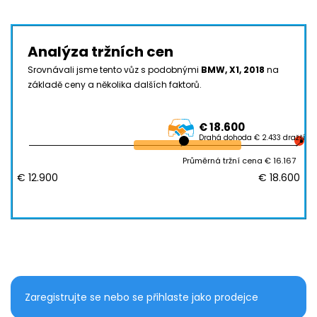
Analýza tržních cen
Srovnávali jsme tento vůz s podobnými
BMW, X1, 2018
na
základě ceny a několika dalších faktorů.
€ 18.600
Drahá dohoda € 2.433 dražší
Průměrná tržní cena € 16.167
€ 12.900
€ 18.600
Zaregistrujte se nebo se přihlaste jako prodejce