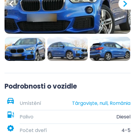
Podrobnosti o vozidle
Umístění
Târgoviște, null, România
Palivo
Diesel
Počet dveří
4-5