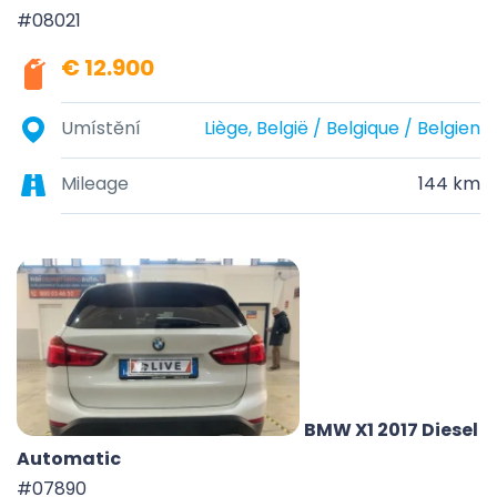
#08021
€ 12.900
Umístění
Liège, België / Belgique / Belgien
Mileage
144 km
BMW X1 2017 Diesel
Automatic
#07890