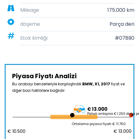
Mileage
175.000 km
döşeme
Parça deri
Stok kimliği
#07890
Piyasa Fiyatı Analizi
Bu arabayı benzerleriyle karşılaştırdık
BMW, X1, 2017
fiyat ve
diğer bazı faktörlere bağlıdır.
€ 13.000
Pahalı anlaşma € 1.250 daha p
Ortalama piyasa fiyatı € 11.750
€ 10.500
€ 13.000