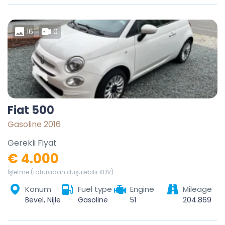
16
0
Fiat 500
Gasoline 2016
Gerekli Fiyat
€ 4.000
İşletme (faturadan düşülebilir KDV)
Konum
Fuel type
Engine
Mileage
Bevel, Nijlen, Mechelen, Antwerpen, Vlaanderen, België
Gasoline
51
204.869