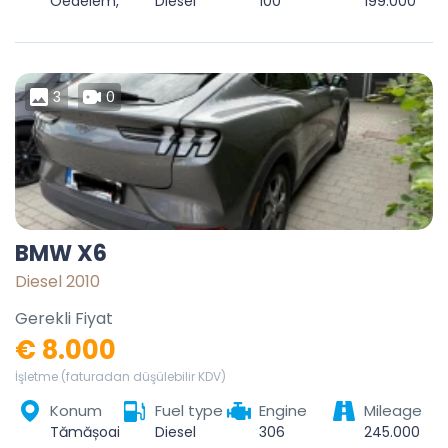
Oedelem, Beernem, Brugge, West-Vlaanderen, Vlaanderen, België
Diesel
100
199.000
3
0
BMW X6
Diesel 2010
Gerekli Fiyat
€ 8.000
İşletme (faturadan düşülebilir KDV)
Konum
Fuel type
Engine
Mileage
Tămășoaia, Coțofănești, Bacău, 607134, România
Diesel
306
245.000