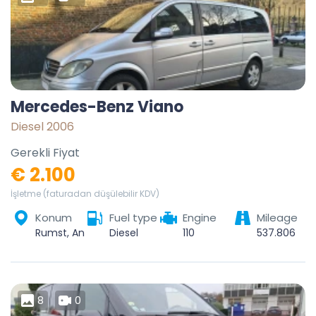
Mercedes-Benz Viano
Diesel 2006
Gerekli Fiyat
€ 2.100
İşletme (faturadan düşülebilir KDV)
Konum
Fuel type
Engine
Mileage
Rumst, Antwerpen, Vlaanderen, 2840, België
Diesel
110
537.806
8
0