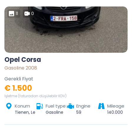
11
0
Opel Corsa
Gasoline 2008
Gerekli Fiyat
€ 1.500
İşletme (faturadan düşülebilir KDV)
Konum
Fuel type
Engine
Mileage
Tienen, Leuven, Vlaams-Brabant, Vlaanderen, 3300, België
Gasoline
59
140.000