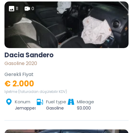
11
0
Dacia Sandero
Gasoline 2020
Gerekli Fiyat
€ 2.000
İşletme (faturadan düşülebilir KDV)
Konum
Fuel type
Mileage
Jemappes, Mons, Hainaut, Wallonie, 7012, Belgique
Gasoline
93.000