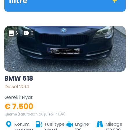
filtre
6
0
BMW 518
Diesel 2014
Gerekli Fiyat
€ 7.500
İşletme (faturadan düşülebilir KDV)
Konum
Fuel type
Engine
Mileage