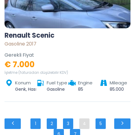
Renault Scenic
Gasoline 2017
Gerekli Fiyat
€ 7.000
İşletme (faturadan düşülebilir KDV)
Konum
Fuel type
Engine
Mileage
Genk, Hasselt, Limburg, Vlaanderen, 3600, België
Gasoline
85
85.000
1
2
3
4
5
6
7