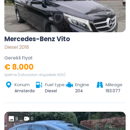
Mercedes-Benz Vito
Diesel 2018
Gerekli Fiyat
€ 8.000
İşletme (faturadan düşülebilir KDV)
Konum
Fuel type
Engine
Mileage
Amsterdam, North Holland, Netherlands
Diesel
204
193.077
9
0