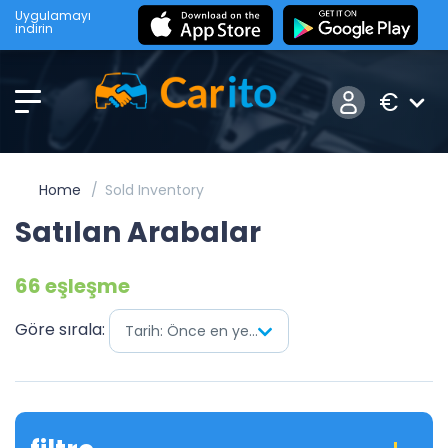
Uygulamayı
indirin
€
Home
Sold Inventory
Satılan Arabalar
66 eşleşme
Göre sırala:
Tarih: Önce en yenisi