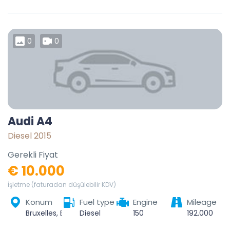
0
0
Audi A4
Diesel 2015
Gerekli Fiyat
€ 10.000
İşletme (faturadan düşülebilir KDV)
Konum
Fuel type
Engine
Mileage
Bruxelles, Bruxelles-Capitale, Belgique
Diesel
150
192.000