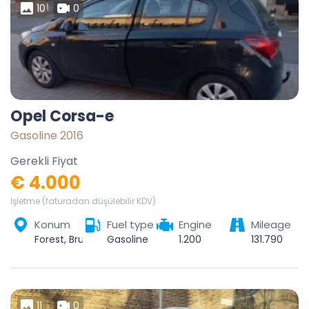
10
0
Opel Corsa-e
Gasoline 2016
Gerekli Fiyat
€ 4.000
İşletme (faturadan düşülebilir KDV)
Konum
Fuel type
Engine
Mileage
Forest, Bruxelles-Capitale, 1190, Belgique
Gasoline
1.200
131.790
11
0