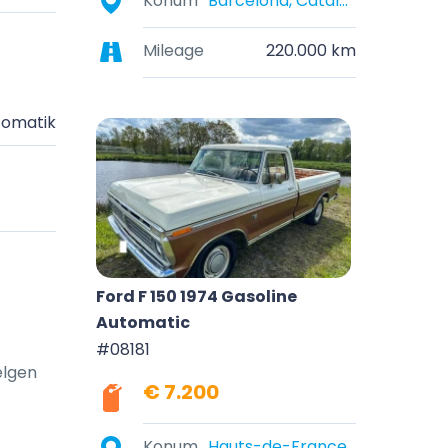
Konum
Barcelona, Cataluña, España
Mileage
220.000 km
omatik
Ford F 150 1974 Gasoline
Automatic
#08181
elgen
€ 7.200
Konum
Hauts-de-France, France