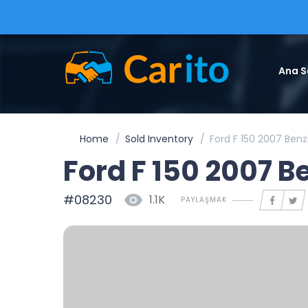
Ana S
Home
Sold Inventory
Ford F 150 2007 Ben
Ford F 150 2007 B
#08230
1.1K
PAYLAŞMAK