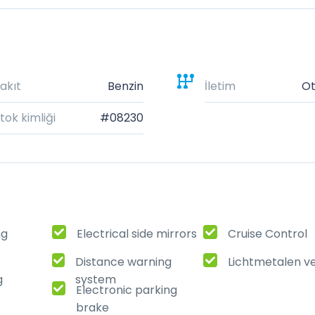
akıt
Benzin
İletim
Ot
tok kimliği
#08230
ng
Electrical side mirrors
Cruise Control
Distance warning
Lichtmetalen v
g
system
Electronic parking
brake