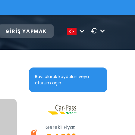
€
GIRIŞ YAPMAK
Bayi olarak kaydolun veya
oturum açın
Gerekli Fiyat