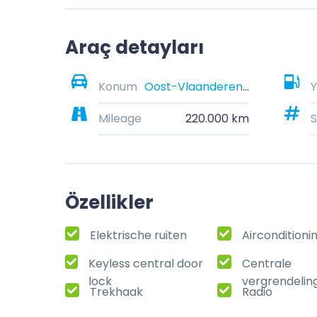
Araç detayları
Konum
Oost-Vlaanderen, België
Y
Mileage
220.000 km
S
Özellikler
Elektrische ruiten
Airconditioni
Keyless central door
Centrale
lock
vergrendelin
Trekhaak
Radio