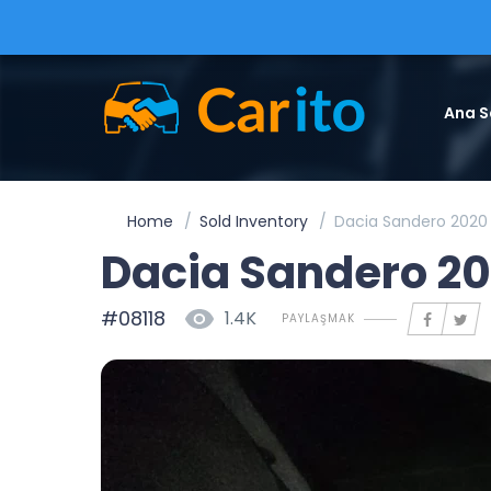
Ana S
Home
Sold Inventory
Dacia Sandero 2020
Dacia Sandero 20
#08118
1.4K
PAYLAŞMAK