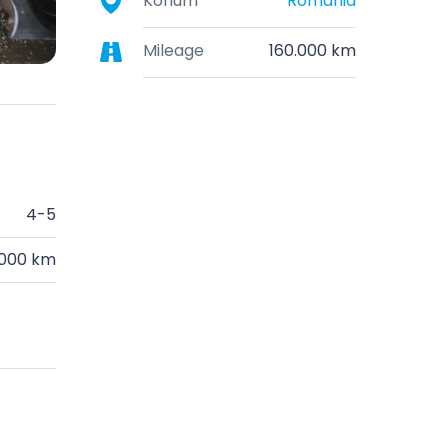
Konum
România
Mileage
160.000 km
4-5
.000 km