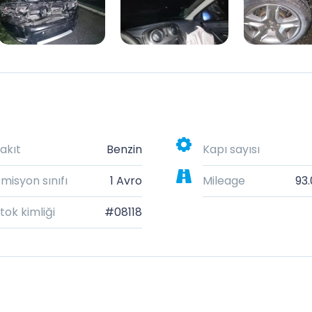
akıt
Benzin
Kapı sayısı
misyon sınıfı
1 Avro
Mileage
93
tok kimliği
#08118