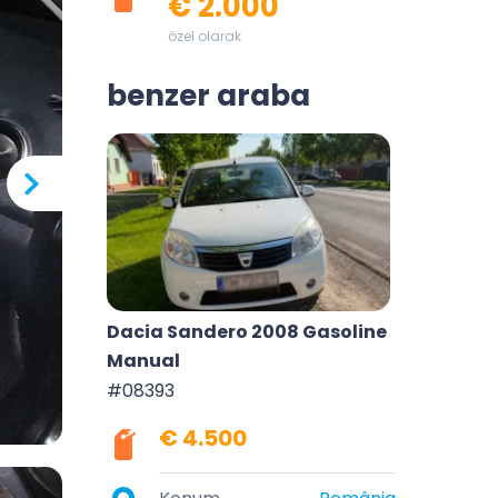
€ 2.000
özel olarak
benzer araba
Dacia Sandero 2008 Gasoline
Manual
#08393
€ 4.500