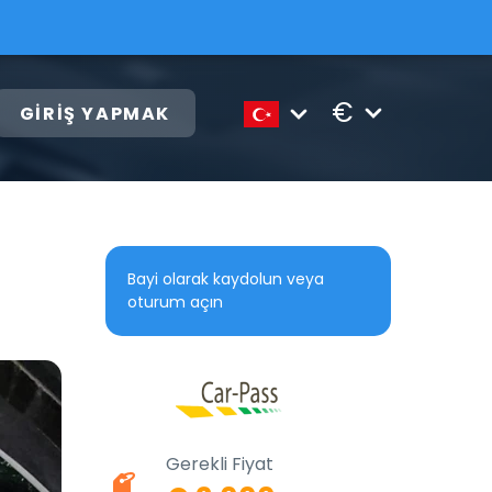
€
GIRIŞ YAPMAK
Bayi olarak kaydolun veya
oturum açın
Gerekli Fiyat