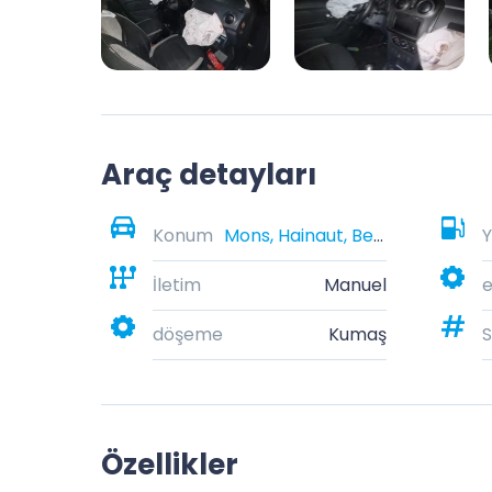
Araç detayları
Konum
Mons, Hainaut, Belgique
Y
İletim
Manuel
e
döşeme
Kumaş
S
Özellikler