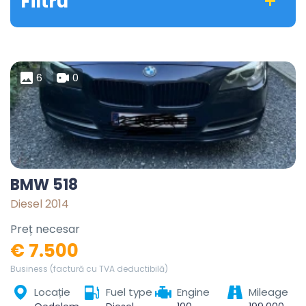
Filtru
6
0
BMW 518
Diesel 2014
Preț necesar
€ 7.500
Business (factură cu TVA deductibilă)
Locație
Fuel type
Engine
Mileage