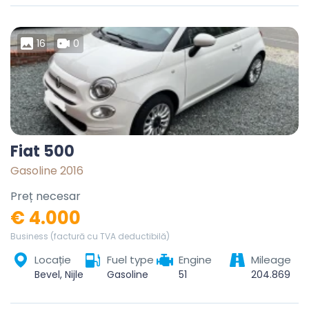
16
0
Fiat 500
Gasoline 2016
Preț necesar
€ 4.000
Business (factură cu TVA deductibilă)
Locație
Fuel type
Engine
Mileage
Bevel, Nijlen, Mechelen, Antwerpen, Vlaanderen, België
Gasoline
51
204.869