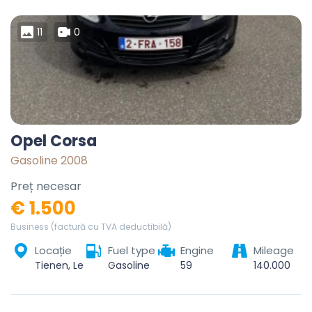
11
0
Opel Corsa
Gasoline 2008
Preț necesar
€ 1.500
Business (factură cu TVA deductibilă)
Locație
Fuel type
Engine
Mileage
Tienen, Leuven, Vlaams-Brabant, Vlaanderen, 3300, België
Gasoline
59
140.000