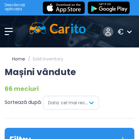
Descărcați
aplicația
€
Home
Sold Inventory
Mașini vândute
66 meciuri
Sortează după:
Data: cel mai recent mai întâi