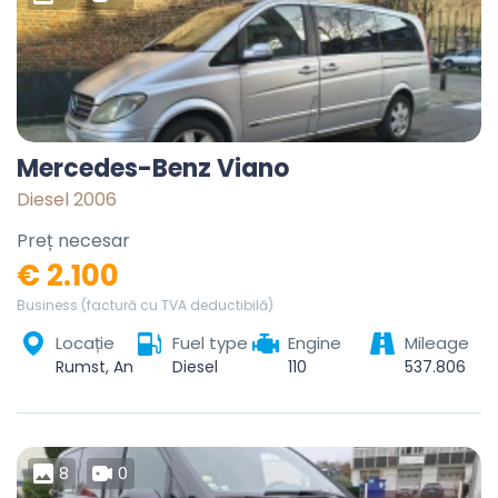
Mercedes-Benz Viano
Diesel 2006
Preț necesar
€ 2.100
Business (factură cu TVA deductibilă)
Locație
Fuel type
Engine
Mileage
Rumst, Antwerpen, Vlaanderen, 2840, België
Diesel
110
537.806
8
0