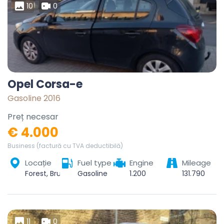
10
0
Opel Corsa-e
Gasoline 2016
Preț necesar
€ 4.000
Business (factură cu TVA deductibilă)
Locație
Fuel type
Engine
Mileage
Forest, Bruxelles-Capitale, 1190, Belgique
Gasoline
1.200
131.790
11
0