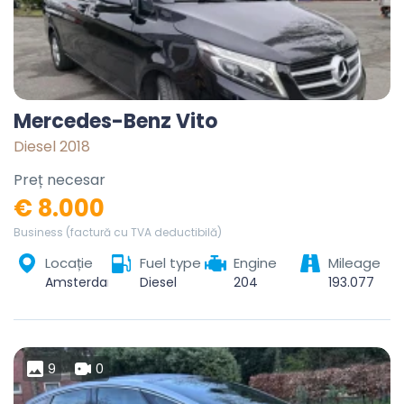
Mercedes-Benz Vito
Diesel 2018
Preț necesar
€ 8.000
Business (factură cu TVA deductibilă)
Locație
Fuel type
Engine
Mileage
Amsterdam, North Holland, Netherlands
Diesel
204
193.077
9
0