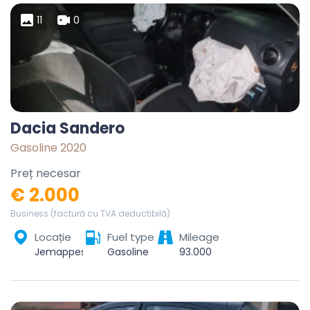
11
0
Dacia Sandero
Gasoline 2020
Preț necesar
€ 2.000
Business (factură cu TVA deductibilă)
Locație
Fuel type
Mileage
Jemappes, Mons, Hainaut, Wallonie, 7012, Belgique
Gasoline
93.000