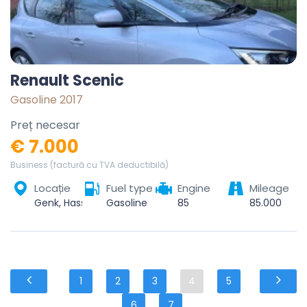
Renault Scenic
Gasoline 2017
Preț necesar
€ 7.000
Business (factură cu TVA deductibilă)
Locație
Fuel type
Engine
Mileage
Genk, Hasselt, Limburg, Vlaanderen, 3600, België
Gasoline
85
85.000
1
2
3
4
5
6
7