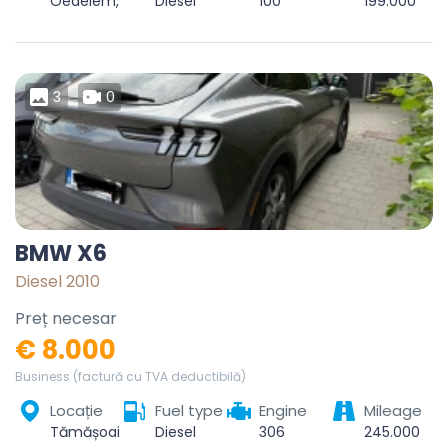
Oedelem, Beernem, Brugge, West-Vlaanderen, Vlaanderen, België
Diesel
100
199.000
3
0
BMW X6
Diesel 2010
Preț necesar
€ 8.000
Business (factură cu TVA deductibilă)
Locație
Fuel type
Engine
Mileage
Tămășoaia, Coțofănești, Bacău, 607134, România
Diesel
306
245.000