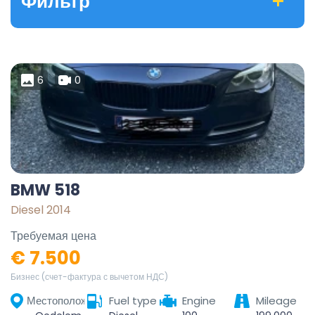
Фильтр
6
0
BMW 518
Diesel 2014
Требуемая цена
€ 7.500
Бизнес (счет-фактура с вычетом НДС)
Местоположение
Fuel type
Engine
Mileage