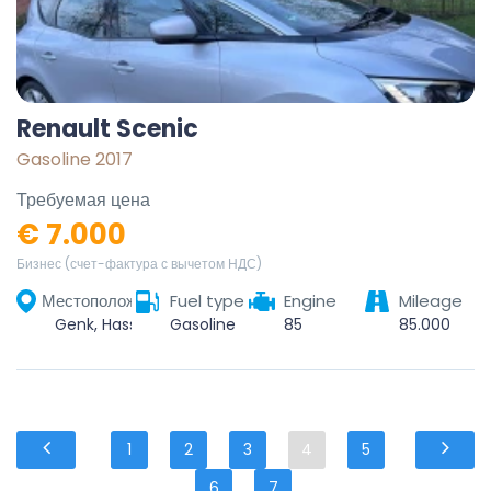
Renault Scenic
Gasoline 2017
Требуемая цена
€ 7.000
Бизнес (счет-фактура с вычетом НДС)
Местоположение
Fuel type
Engine
Mileage
Genk, Hasselt, Limburg, Vlaanderen, 3600, België
Gasoline
85
85.000
1
2
3
4
5
6
7