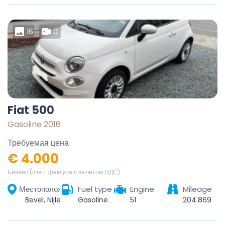
16
0
Fiat 500
Gasoline 2016
Требуемая цена
€ 4.000
Бизнес (счет-фактура с вычетом НДС)
Местоположение
Fuel type
Engine
Mileage
Bevel, Nijlen, Mechelen, Antwerpen, Vlaanderen, België
Gasoline
51
204.869