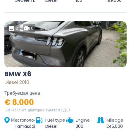
Oedelem, Beernem, Brugge, West-Vlaanderen, Vlaanderen, België
Diesel
100
199.000
3
0
BMW X6
Diesel 2010
Требуемая цена
€ 8.000
Бизнес (счет-фактура с вычетом НДС)
Местоположение
Fuel type
Engine
Mileage
Tămășoaia, Coțofănești, Bacău, 607134, România
Diesel
306
245.000