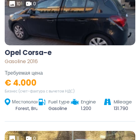
10
0
Opel Corsa-e
Gasoline 2016
Требуемая цена
€ 4.000
Бизнес (счет-фактура с вычетом НДС)
Местоположение
Fuel type
Engine
Mileage
Forest, Bruxelles-Capitale, 1190, Belgique
Gasoline
1.200
131.790
11
0