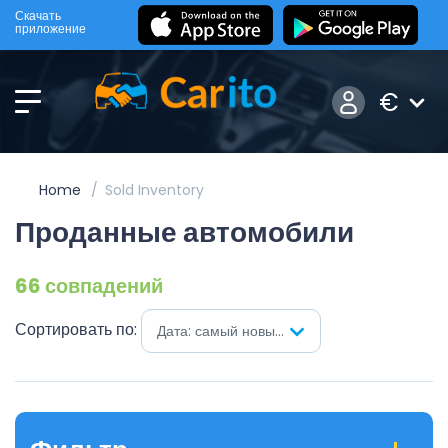
Скачать
приложение
€
Home
Sold Inventory
Проданные автомобили
66 совпадений
Сортировать по:
Дата: самый новый первый