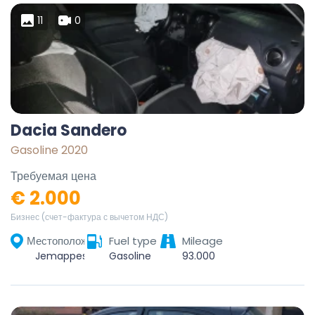
11
0
Dacia Sandero
Gasoline 2020
Требуемая цена
€ 2.000
Бизнес (счет-фактура с вычетом НДС)
Местоположение
Fuel type
Mileage
Jemappes, Mons, Hainaut, Wallonie, 7012, Belgique
Gasoline
93.000