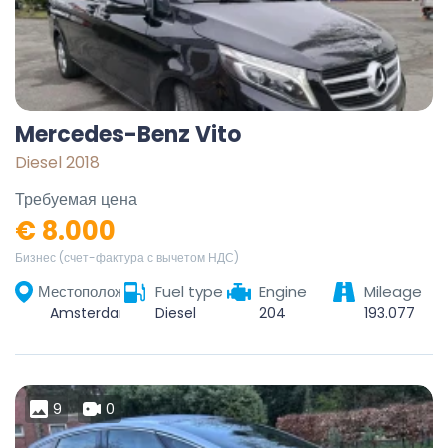
Mercedes-Benz Vito
Diesel 2018
Требуемая цена
€ 8.000
Бизнес (счет-фактура с вычетом НДС)
Местоположение
Fuel type
Engine
Mileage
Amsterdam, North Holland, Netherlands
Diesel
204
193.077
9
0