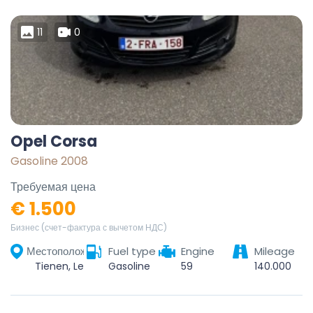
11
0
Opel Corsa
Gasoline 2008
Требуемая цена
€ 1.500
Бизнес (счет-фактура с вычетом НДС)
Местоположение
Fuel type
Engine
Mileage
Tienen, Leuven, Vlaams-Brabant, Vlaanderen, 3300, België
Gasoline
59
140.000