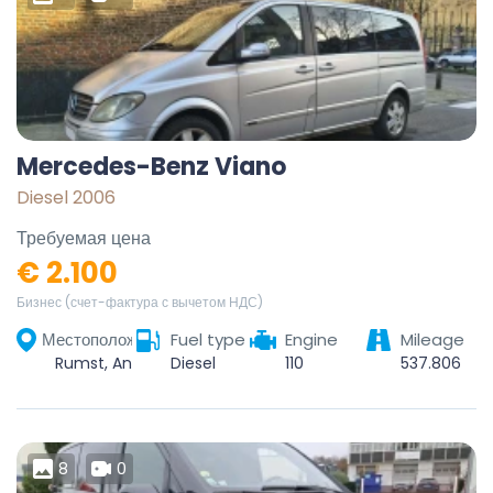
Mercedes-Benz Viano
Diesel 2006
Требуемая цена
€ 2.100
Бизнес (счет-фактура с вычетом НДС)
Местоположение
Fuel type
Engine
Mileage
Rumst, Antwerpen, Vlaanderen, 2840, België
Diesel
110
537.806
8
0