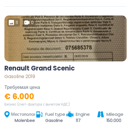
11
0
Renault Grand Scenic
Gasoline 2019
Требуемая цена
€ 6.000
Бизнес (счет-фактура с вычетом НДС)
Местоположение
Fuel type
Engine
Mileage
Molenbeek-Saint-Jean, Bruxelles-Capitale, 1080, Belgique
Gasoline
117
150.000