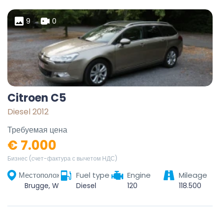
9
0
Citroen C5
Diesel 2012
Требуемая цена
€ 7.000
Бизнес (счет-фактура с вычетом НДС)
Местоположение
Fuel type
Engine
Mileage
Brugge, West-Vlaanderen, Vlaanderen, België
Diesel
120
118.500