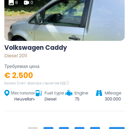
8
0
Volkswagen Caddy
Diesel 2011
Требуемая цена
€ 2.500
Бизнес (счет-фактура с вычетом НДС)
Местоположение
Fuel type
Engine
Mileage
Heuvelland, Ieper, West-Vlaanderen, Vlaanderen, België
Diesel
75
300.000