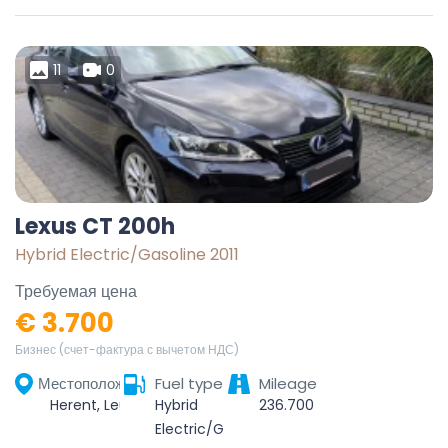
11
0
Lexus CT 200h
Hybrid Electric/Gasoline 2011
Требуемая цена
€ 3.700
Бизнес (счет-фактура с вычетом НДС)
Местоположение
Fuel type
Mileage
Herent, Leuven, Vlaams-Brabant, Vlaanderen, 3020, België
Hybrid
236.700
Electric/Gasoline