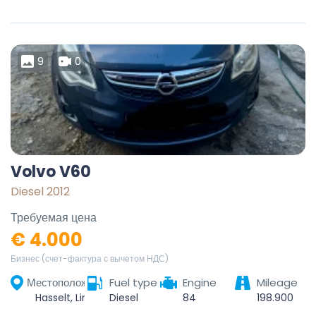
9
0
Volvo V60
Diesel 2012
Требуемая цена
€ 4.000
Бизнес (счет-фактура с вычетом НДС)
Местоположение
Fuel type
Engine
Mileage
Hasselt, Limburg, Flanders, Belgium
Diesel
84
198.900