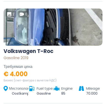
2
0
Volkswagen T-Roc
Gasoline 2019
Требуемая цена
€ 4.000
Бизнес (счет-фактура с вычетом НДС)
Местоположение
Fuel type
Engine
Mileage
Oostkamp, Brugge, West Flanders, Flanders, 8020, Belgium
Gasoline
85
70.000