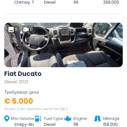
Chimay, Thuin, Hainaut, Wallonie, Belgique
Diesel
96
268.000
11
0
Fiat Ducato
Diesel 2021
Требуемая цена
€ 5.000
Бизнес (счет-фактура с вычетом НДС)
Местоположение
Fuel type
Engine
Mileage
Strépy-Bracquegnies, La Louvière, Hainaut, Wallonie, 7110, Belgique
Diesel
118
158.000