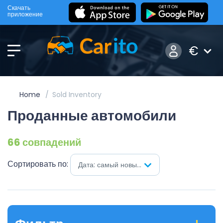
Скачать
приложение
€
Home
Sold Inventory
Проданные автомобили
66 совпадений
Сортировать по:
Дата: самый новый первый