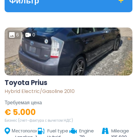
Фильтр
6
0
Toyota Prius
Hybrid Electric/Gasoline 2010
Требуемая цена
€ 5.000
Бизнес (счет-фактура с вычетом НДС)
Местоположение
Fuel type
Engine
Mileage