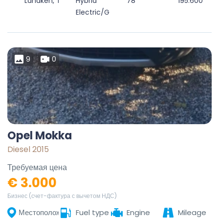
Lanaken, Tongeren, Limburg, Flanders, 3620, Belgium
Hybrid
78
195.600
Electric/Gasoline
9
0
Opel Mokka
Diesel 2015
Требуемая цена
€ 3.000
Бизнес (счет-фактура с вычетом НДС)
Местоположение
Fuel type
Engine
Mileage