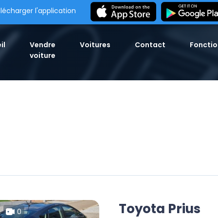
lécharger l'application
il
Vendre
Voitures
Contact
Fonctio
voiture
s
Toyota Prius
0