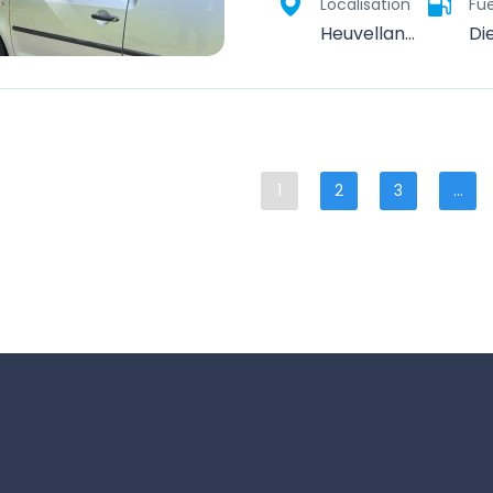
Localisation
Fue
Heuvelland, Ieper, West-Vlaanderen, Vlaanderen, België
Di
1
2
3
...