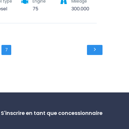
l type
Engine
Mileage
esel
75
300.000
7
S'inscrire en tant que concessionnaire