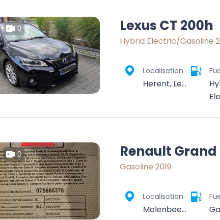
Lexus CT 200h
0
Hybrid Electric/Gasoline 2
Localisation
Fue
Herent, Leuven, Vlaams-Brabant, Vlaanderen, 3020, België
Hy
El
Renault Grand
0
Gasoline 2019
Localisation
Fue
Molenbeek-Saint-Jean, Bruxelles-Capitale, 1080, Belgique
Ga