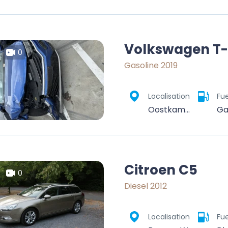
Volkswagen T
0
Gasoline 2019
Localisation
Fue
Oostkamp, Brugge, West Flanders, Flanders, 8020, Belgium
Ga
Citroen C5
0
Diesel 2012
Localisation
Fue