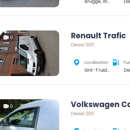
Brugge, West-Vlaanderen, Vlaanderen, België
Di
Renault Trafic
0
Diesel 2011
Localisation
Fue
Sint-Truiden, Hasselt, Limburg, Vlaanderen, België
Di
Volkswagen C
0
Diesel 2011