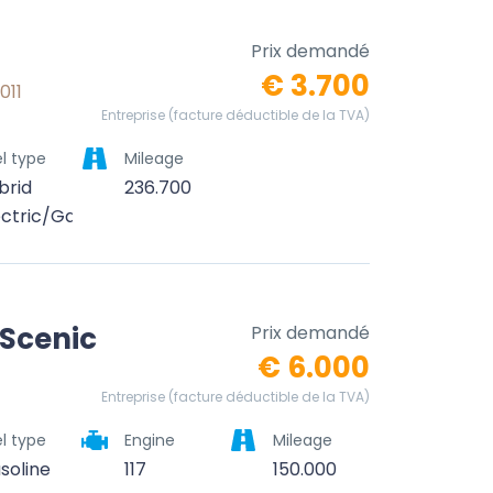
Prix demandé
€ 3.700
011
Entreprise (facture déductible de la TVA)
l type
Mileage
brid
236.700
ectric/Gasoline
 Scenic
Prix demandé
€ 6.000
Entreprise (facture déductible de la TVA)
l type
Engine
Mileage
soline
117
150.000