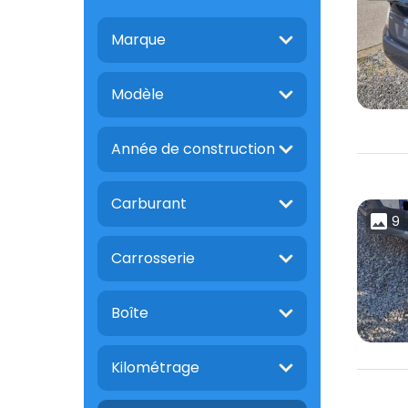
Marque
Modèle
Année de construction
Carburant
9
Carrosserie
Boîte
Kilométrage