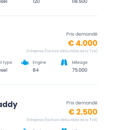
esel
120
118.500
Prix demandé
€ 4.000
Entreprise (facture déductible de la TVA)
l type
Engine
Mileage
esel
84
75.000
addy
Prix demandé
€ 2.500
Entreprise (facture déductible de la TVA)