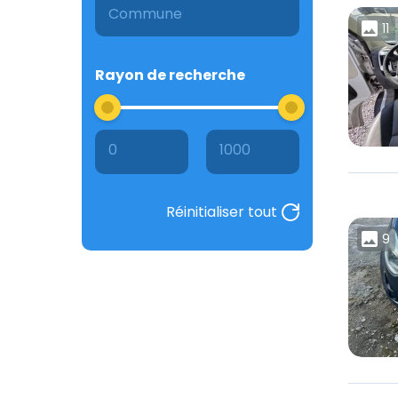
11
Rayon de recherche
0
1000
Réinitialiser tout
9