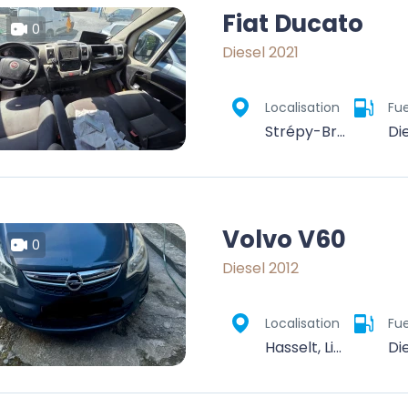
Fiat Ducato
0
Diesel 2021
Localisation
Fue
Strépy-Bracquegnies, La Louvière, Hainaut, Wallonie, 7110, Belgique
Di
Volvo V60
0
Diesel 2012
Localisation
Fue
Hasselt, Limburg, Flanders, Belgium
Di