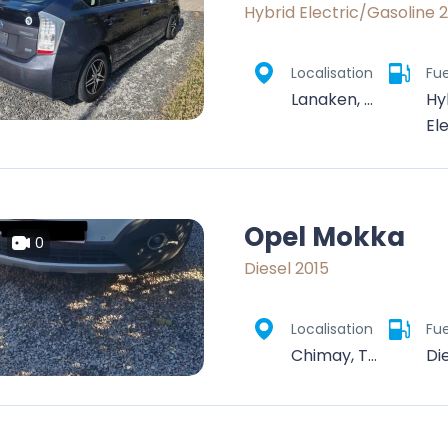
Hybrid Electric/Gasoline 
Localisation
Fue
Lanaken, Tongeren, Limburg, Flanders, 3620, Belgium
Hy
El
Opel Mokka
0
Diesel 2015
Localisation
Fue
Chimay, Thuin, Hainaut, Wallonie, Belgique
Di