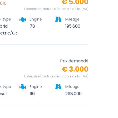
€ 5.000
2010
Entreprise (facture déductible de la TVA)
l type
Engine
Mileage
brid
78
195.600
ectric/Gasoline
Prix demandé
€ 3.000
Entreprise (facture déductible de la TVA)
l type
Engine
Mileage
esel
96
268.000