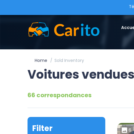
Té
Accue
Home
Sold Inventory
Voitures vendue
66 correspondances
Filter
6