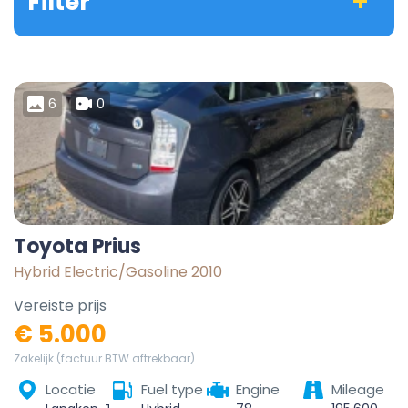
Filter
6
0
Toyota Prius
Hybrid Electric/Gasoline 2010
Vereiste prijs
€ 5.000
Zakelijk (factuur BTW aftrekbaar)
Locatie
Fuel type
Engine
Mileage