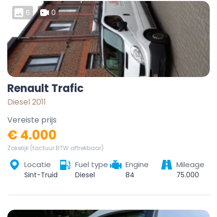
6
0
Renault Trafic
Diesel 2011
Vereiste prijs
€ 4.000
Zakelijk (factuur BTW aftrekbaar)
Locatie
Fuel type
Engine
Mileage
Sint-Truiden, Hasselt, Limburg, Vlaanderen, België
Diesel
84
75.000