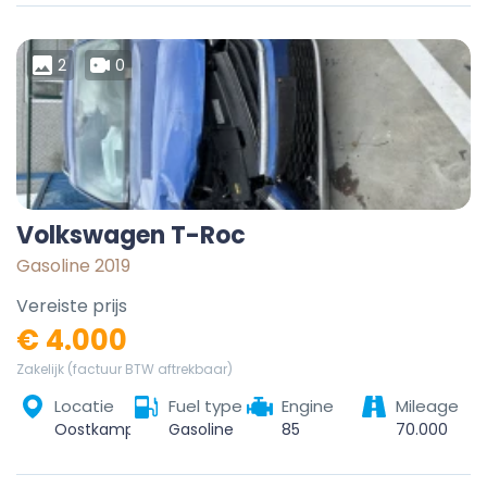
2
0
Volkswagen T-Roc
Gasoline 2019
Vereiste prijs
€ 4.000
Zakelijk (factuur BTW aftrekbaar)
Locatie
Fuel type
Engine
Mileage
Oostkamp, Brugge, West Flanders, Flanders, 8020, Belgium
Gasoline
85
70.000