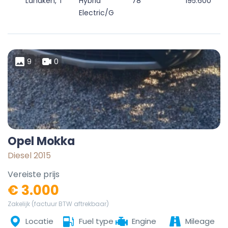
Lanaken, Tongeren, Limburg, Flanders, 3620, Belgium
Hybrid
78
195.600
Electric/Gasoline
9
0
Opel Mokka
Diesel 2015
Vereiste prijs
€ 3.000
Zakelijk (factuur BTW aftrekbaar)
Locatie
Fuel type
Engine
Mileage