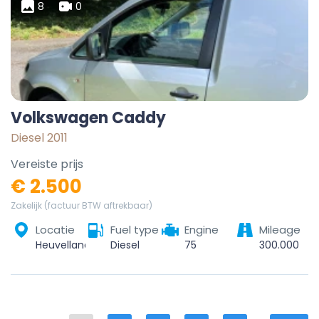
8
0
Volkswagen Caddy
Diesel 2011
Vereiste prijs
€ 2.500
Zakelijk (factuur BTW aftrekbaar)
Locatie
Fuel type
Engine
Mileage
Heuvelland, Ieper, West-Vlaanderen, Vlaanderen, België
Diesel
75
300.000