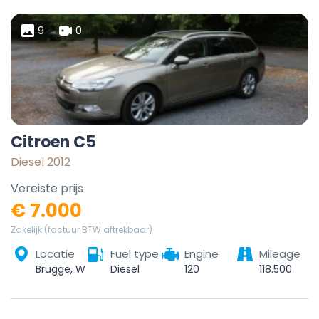
9
0
Citroen C5
Diesel 2012
Vereiste prijs
€ 7.000
Zakelijk (factuur BTW aftrekbaar)
Locatie
Fuel type
Engine
Mileage
Brugge, West-Vlaanderen, Vlaanderen, België
Diesel
120
118.500