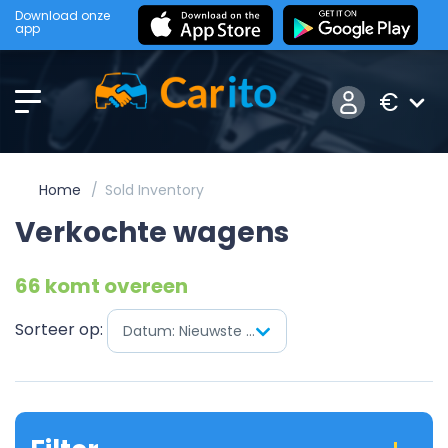
Download onze
app
€
Home
Sold Inventory
Verkochte wagens
66 komt overeen
Sorteer op:
Datum: Nieuwste eerst