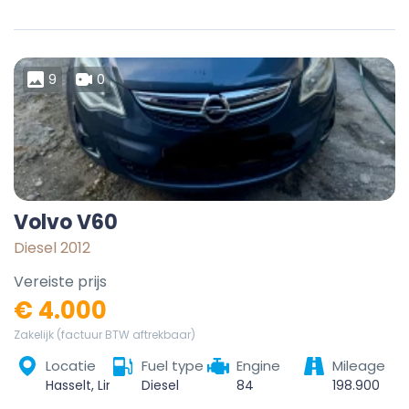
9
0
Volvo V60
Diesel 2012
Vereiste prijs
€ 4.000
Zakelijk (factuur BTW aftrekbaar)
Locatie
Fuel type
Engine
Mileage
Hasselt, Limburg, Flanders, Belgium
Diesel
84
198.900