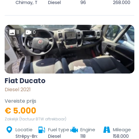
Chimay, Thuin, Hainaut, Wallonie, Belgique
Diesel
96
268.000
11
0
Fiat Ducato
Diesel 2021
Vereiste prijs
€ 5.000
Zakelijk (factuur BTW aftrekbaar)
Locatie
Fuel type
Engine
Mileage
Strépy-Bracquegnies, La Louvière, Hainaut, Wallonie, 7110, Belgique
Diesel
118
158.000