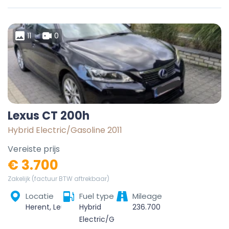
11
0
Lexus CT 200h
Hybrid Electric/Gasoline 2011
Vereiste prijs
€ 3.700
Zakelijk (factuur BTW aftrekbaar)
Locatie
Fuel type
Mileage
Herent, Leuven, Vlaams-Brabant, Vlaanderen, 3020, België
Hybrid
236.700
Electric/Gasoline