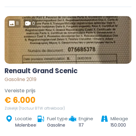
11
0
Renault Grand Scenic
Gasoline 2019
Vereiste prijs
€ 6.000
Zakelijk (factuur BTW aftrekbaar)
Locatie
Fuel type
Engine
Mileage
Molenbeek-Saint-Jean, Bruxelles-Capitale, 1080, Belgique
Gasoline
117
150.000