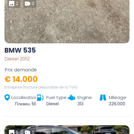
2
0
BMW 535
Diesel 2012
Prix demandé
€ 14.000
Entreprise (facture déductible de la TVA)
Localisation
Fuel type
Engine
Mileage
Плевен, 5801, България
Diesel
313
229.000
5
0