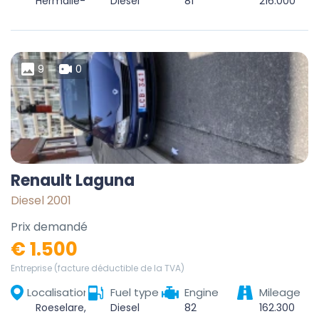
Hermalle-sous-Argenteau, Oupeye, Liège, Wallonie, 4681, Belgique
Diesel
81
216.000
9
0
Renault Laguna
Diesel 2001
Prix demandé
€ 1.500
Entreprise (facture déductible de la TVA)
Localisation
Fuel type
Engine
Mileage
Roeselare, West-Vlaanderen, Vlaanderen, 8800, België
Diesel
82
162.300