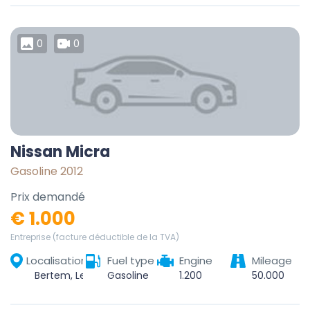
0
0
Nissan Micra
Gasoline 2012
Prix demandé
€ 1.000
Entreprise (facture déductible de la TVA)
Localisation
Fuel type
Engine
Mileage
Bertem, Leuven, Vlaams-Brabant, Vlaanderen, België
Gasoline
1.200
50.000