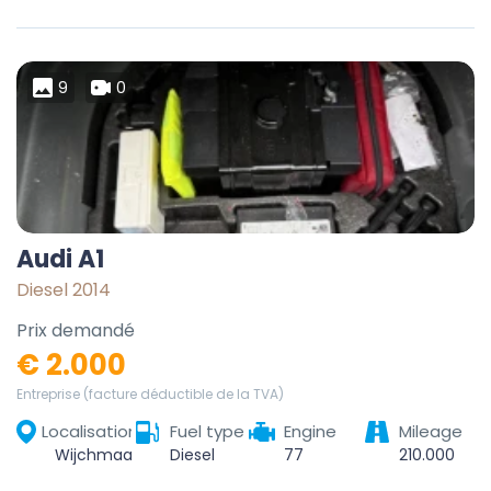
9
0
Audi A1
Diesel 2014
Prix demandé
€ 2.000
Entreprise (facture déductible de la TVA)
Localisation
Fuel type
Engine
Mileage
Wijchmaal, Peer, Maaseik, Limburg, Vlaanderen, België
Diesel
77
210.000