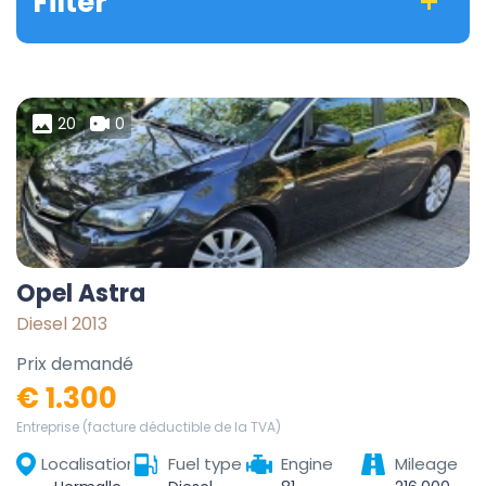
Filter
20
0
Opel Astra
Diesel 2013
Prix demandé
€ 1.300
Entreprise (facture déductible de la TVA)
Localisation
Fuel type
Engine
Mileage