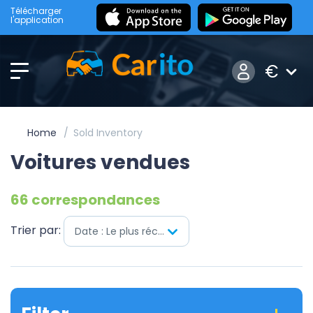
Télécharger
l'application
€
Home
Sold Inventory
Voitures vendues
66 correspondances
Trier par:
Date : Le plus récent en premier