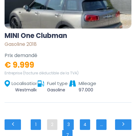
MINI One Clubman
Gasoline 2018
Prix demandé
€ 9.999
Entreprise (facture déductible de la TVA)
Localisation
Fuel type
Mileage
Westmalle, Malle, Antwerp, Flanders, Belgium
Gasoline
97.000
1
2
3
4
...
7