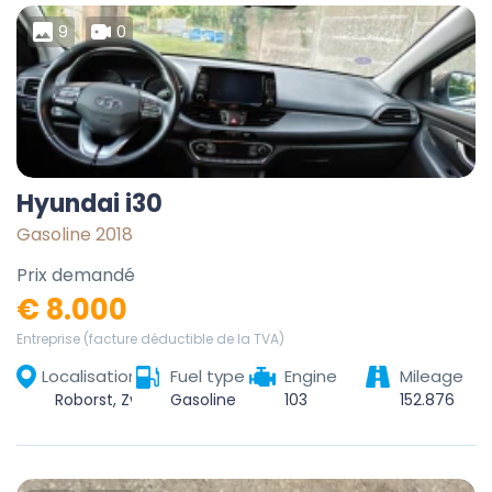
9
0
Hyundai i30
Gasoline 2018
Prix demandé
€ 8.000
Entreprise (facture déductible de la TVA)
Localisation
Fuel type
Engine
Mileage
Roborst, Zwalm, Oudenaarde, East Flanders, Flanders, Belgium
Gasoline
103
152.876