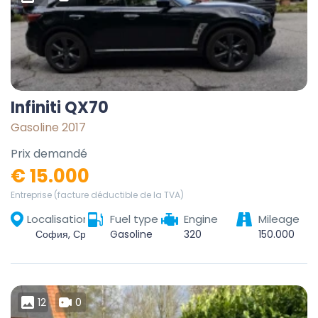
Infiniti QX70
Gasoline 2017
Prix demandé
€ 15.000
Entreprise (facture déductible de la TVA)
Localisation
Fuel type
Engine
Mileage
София, Средец, Столична, София-град, България
Gasoline
320
150.000
12
0