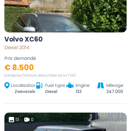
Volvo XC60
Diesel 2014
Prix demandé
€ 8.500
Entreprise (facture déductible de la TVA)
Localisation
Fuel type
Engine
Mileage
Zwevezele, Wingene, Tielt, West-Vlaanderen, Vlaanderen, België
Diesel
133
247.000
13
0