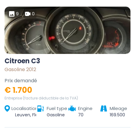
9
0
Citroen C3
Gasoline 2012
Prix demandé
€ 1.700
Entreprise (facture déductible de la TVA)
Localisation
Fuel type
Engine
Mileage
Leuven, Flemish Brabant, Flanders, Belgium
Gasoline
70
169.500