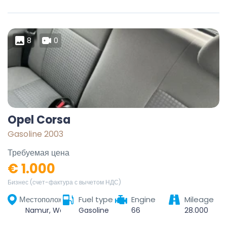
8
0
Opel Corsa
Gasoline 2003
Требуемая цена
€ 1.000
Бизнес (счет-фактура с вычетом НДС)
Местоположение
Fuel type
Engine
Mileage
Namur, Wallonie, Belgique
Gasoline
66
28.000