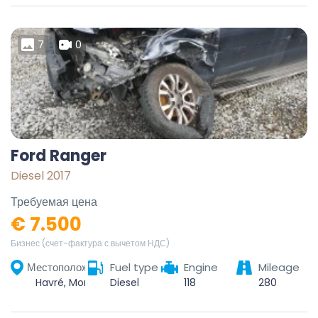
7
0
Ford Ranger
Diesel 2017
Требуемая цена
€ 7.500
Бизнес (счет-фактура с вычетом НДС)
Местоположение
Fuel type
Engine
Mileage
Havré, Mons, Hainaut, Wallonie, 7021, Belgique
Diesel
118
280