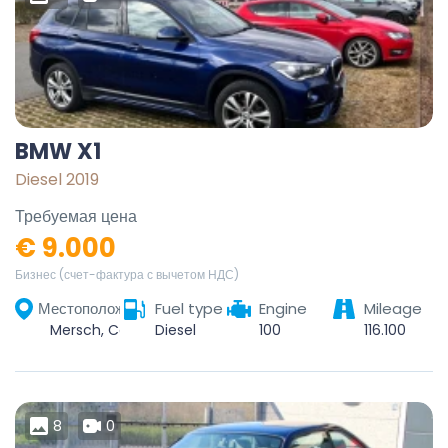
BMW X1
Diesel 2019
Требуемая цена
€ 9.000
Бизнес (счет-фактура с вычетом НДС)
Местоположение
Fuel type
Engine
Mileage
Mersch, Canton of Mersch, Luxembourg
Diesel
100
116.100
8
0