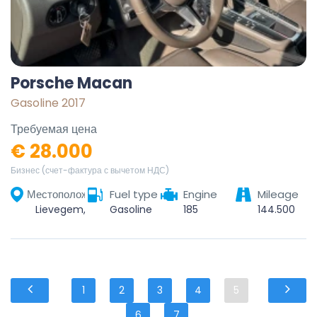
Porsche Macan
Gasoline 2017
Требуемая цена
€ 28.000
Бизнес (счет-фактура с вычетом НДС)
Местоположение
Fuel type
Engine
Mileage
Lievegem, Gent, Oost-Vlaanderen, Vlaanderen, België
Gasoline
185
144.500
1
2
3
4
5
6
7