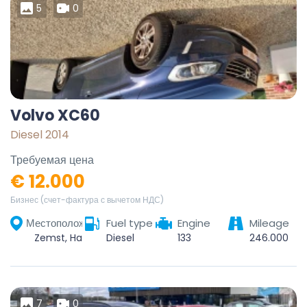
5
0
Volvo XC60
Diesel 2014
Требуемая цена
€ 12.000
Бизнес (счет-фактура с вычетом НДС)
Местоположение
Fuel type
Engine
Mileage
Zemst, Halle-Vilvoorde, Vlaams-Brabant, Vlaanderen, België
Diesel
133
246.000
7
0