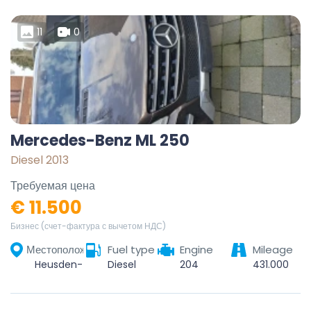
11
0
Mercedes-Benz ML 250
Diesel 2013
Требуемая цена
€ 11.500
Бизнес (счет-фактура с вычетом НДС)
Местоположение
Fuel type
Engine
Mileage
Heusden-Zolder, Hasselt, Limburg, Vlaanderen, 3550, België
Diesel
204
431.000