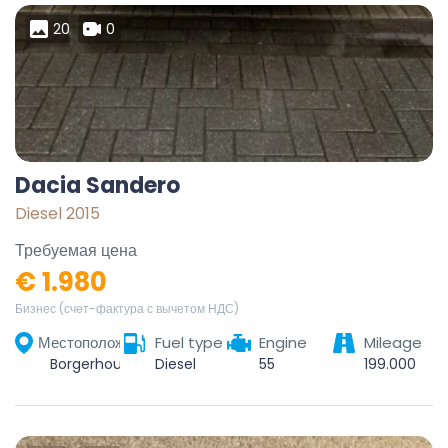
20
0
Dacia Sandero
Diesel 2015
Требуемая цена
€ 1.980
Бизнес (счет-фактура с вычетом НДС)
Местоположение
Fuel type
Engine
Mileage
Borgerhout, Antwerp, Flanders, 2140, Belgium
Diesel
55
199.000