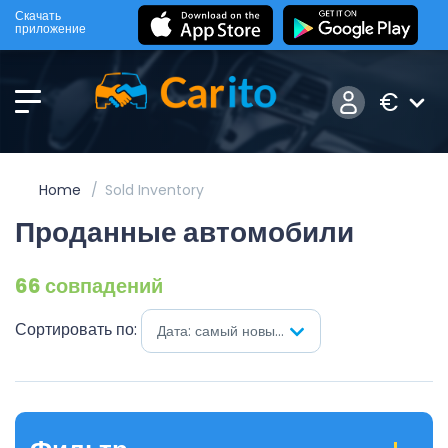
Скачать
приложение
€
Home
Sold Inventory
Проданные автомобили
66 совпадений
Сортировать по:
Дата: самый новый первый