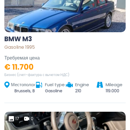
BMW M3
Gasoline 1995
Требуемая цена
€ 11.700
Бизнес (счет-фактура с вычетом НДС)
Местоположение
Fuel type
Engine
Mileage
Brussels, Brussels-Capital, Belgium
Gasoline
210
119.000
17
0