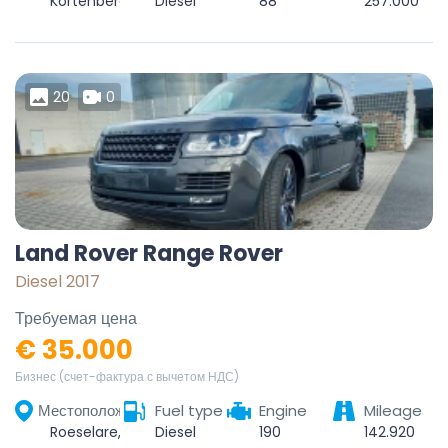
Kortenberg, Leuven, Vlaams-Brabant, Vlaanderen, 3070, België
Diesel
88
257.000
20
0
Land Rover Range Rover
Diesel 2017
Требуемая цена
€ 35.000
Бизнес (счет-фактура с вычетом НДС)
Местоположение
Fuel type
Engine
Mileage
Roeselare, West-Vlaanderen, Vlaanderen, 8800, België
Diesel
190
142.920