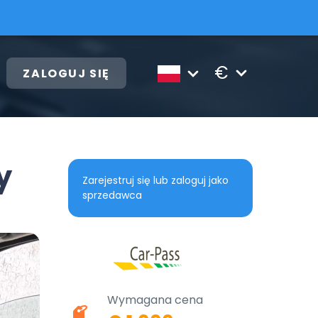
€
ZALOGUJ SIĘ
y
Zarejestruj się lub zaloguj jako
sprzedawca
Wymagana cena