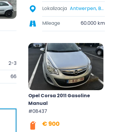
Lokalizacja
Antwerpen, België
Mileage
60.000 km
2-3
66
Opel Corsa 2011 Gasoline
Manual
#08437
€ 900