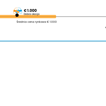
€ 1.000
Dobra okazja
Średnia cena rynkowa € 1.000