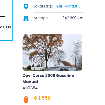
Lokalizacja
null, Hainaut, Belgique
Mileage
142.690 km
€ 1.000
Opel Corsa 2009 Gasoline
Manual
#07854
€ 1.550