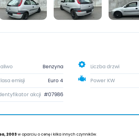
aliwo
Benzyna
Liczba drzwi
lasa emisji
Euro 4
Power KW
dentyfikator akcji
#07986
sa, 2003
w oparciu o cenę i kilka innych czynników.