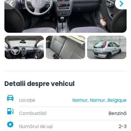
Detalii despre vehicul
Locație
Namur, Namur, Belgique
Combustibil
Benzină
Numărul de uși
2-3