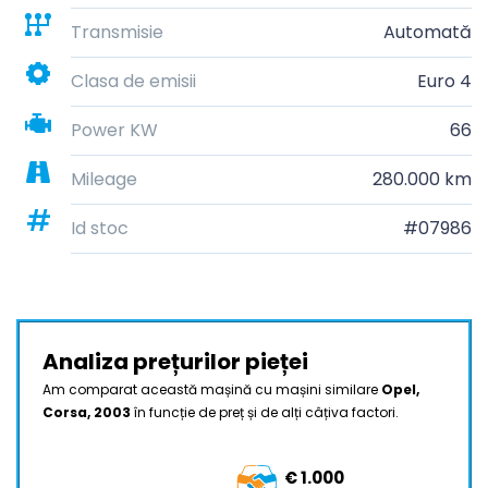
Transmisie
Automată
Clasa de emisii
Euro 4
Power KW
66
Mileage
280.000 km
Id stoc
#07986
Analiza prețurilor pieței
Am comparat această mașină cu mașini similare
Opel,
Corsa, 2003
în funcție de preț și de alți câțiva factori.
€ 1.000