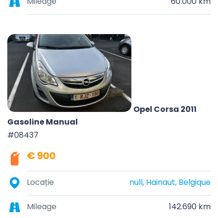
Mileage
60.000 km
Opel Corsa 2011
Gasoline Manual
#08437
€ 900
Locație
null, Hainaut, Belgique
Mileage
142.690 km