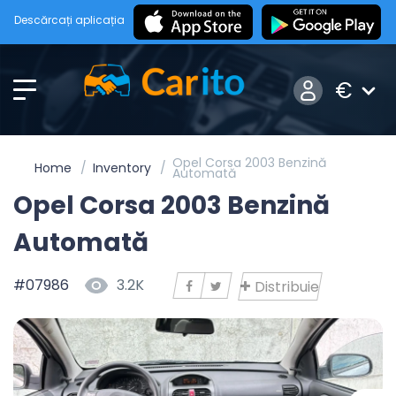
Descărcați aplicația
€
Opel Corsa 2003 Benzină
Home
Inventory
Automată
Opel Corsa 2003 Benzină
Automată
#07986
3.2K
Distribuie