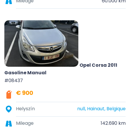
Mileage
60.000 km
Opel Corsa 2011
Gasoline Manual
#08437
€ 900
Helyszín
null, Hainaut, Belgique
Mileage
142.690 km