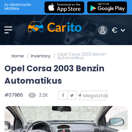
Az alkalmazás
letöltése
€
Opel Corsa 2003 Benzin
Home
Inventory
Automatikus
Opel Corsa 2003 Benzin
Automatikus
#07986
3.2K
Megosztás