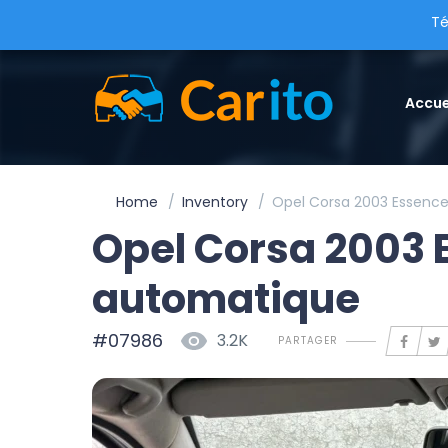
Té
Accue
Home
Inventory
Opel Corsa 2003 Essenc
Opel Corsa 2003 
automatique
#07986
3.2K
PARTAGER