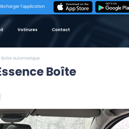
lécharger l'application
il
Votirures
Contact
e Boîte automatique
Essence Boîte