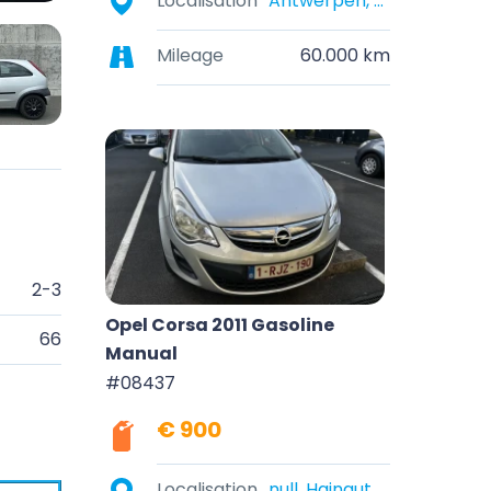
Localisation
Antwerpen, België
Mileage
60.000 km
2-3
Opel Corsa 2011 Gasoline
66
Manual
#08437
€ 900
Localisation
null, Hainaut, Belgique