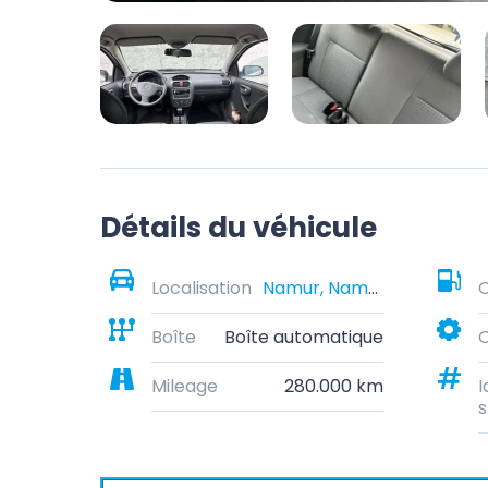
Détails du véhicule
Localisation
Namur, Namur, Belgique
Boîte
Boîte automatique
C
Mileage
280.000 km
I
s