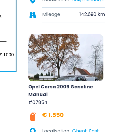
Mileage
142.690 km
s.
€ 1.000
Opel Corsa 2009 Gasoline
Manual
#07854
€ 1.550
Localisation
Ghent, East Flanders, Belgium