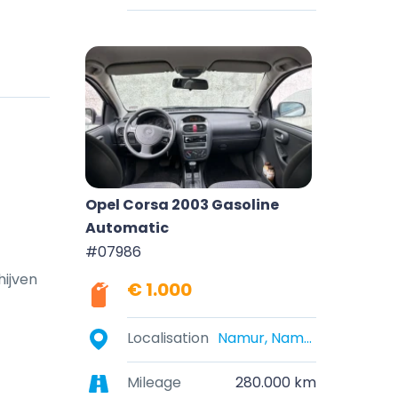
Opel Corsa 2003 Gasoline
Automatic
#07986
ijven 
€ 1.000
Localisation
Namur, Namur, Belgique
Mileage
280.000 km