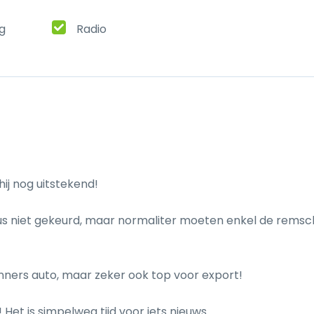
ng
Radio
ij nog uitstekend!

dus niet gekeurd, maar normaliter moeten enkel de remsch
ginners auto, maar zeker ook top voor export!

! Het is simpelweg tijd voor iets nieuws