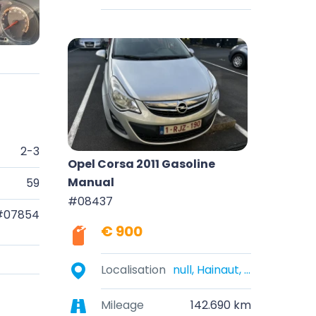
2-3
Opel Corsa 2011 Gasoline
Manual
59
#08437
#07854
€ 900
Localisation
null, Hainaut, Belgique
Mileage
142.690 km