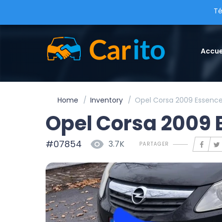
Té
Accue
Home
Inventory
Opel Corsa 2009 Essence
Opel Corsa 2009 
#07854
3.7K
PARTAGER