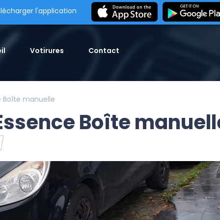
lécharger l'application
il
Votirures
Contact
 Boîte manuelle
Essence Boîte manuell