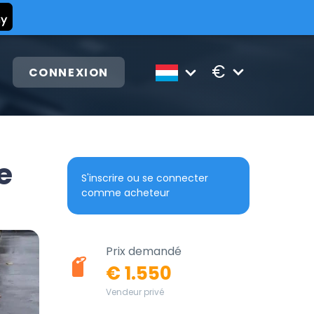
€
CONNEXION
e
S'inscrire ou se connecter
comme acheteur
Prix demandé
€ 1.550
Vendeur privé