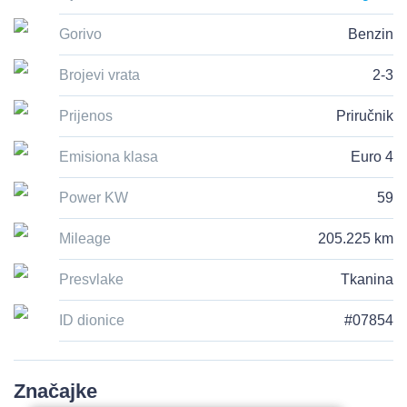
Mjesto
Ghent, East Flanders, Belgium
Gorivo
Benzin
Brojevi vrata
2-3
Prijenos
Priručnik
Emisiona klasa
Euro 4
Power KW
59
Mileage
205.225 km
Presvlake
Tkanina
ID dionice
#07854