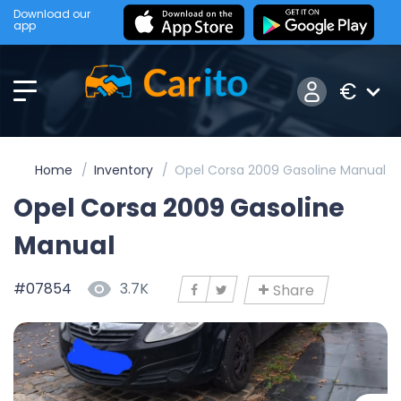
Download our
app
€
Home
Inventory
Opel Corsa 2009 Gasoline Manual
Opel Corsa 2009 Gasoline
Manual
#07854
3.7K
Share