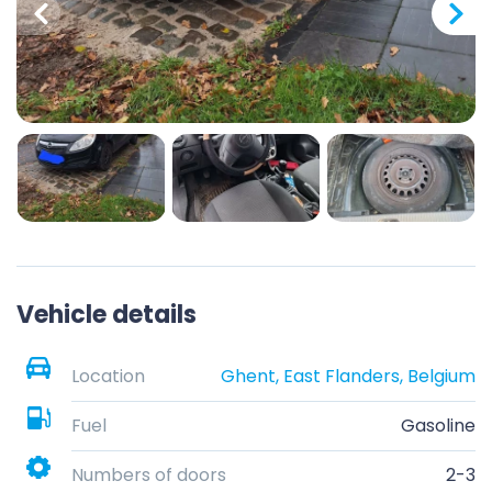
Vehicle details
Location
Ghent, East Flanders, Belgium
Fuel
Gasoline
Numbers of doors
2-3