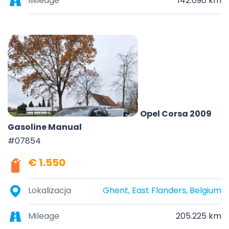
Mileage
142.690 km
Opel Corsa 2009
Gasoline Manual
#07854
€ 1.550
Lokalizacja
Ghent, East Flanders, Belgium
Mileage
205.225 km