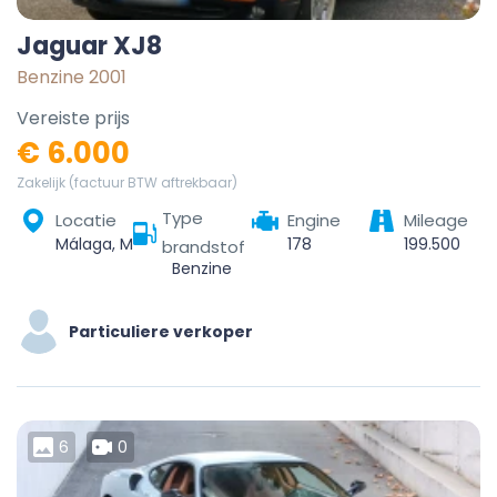
Jaguar XJ8
Benzine 2001
Vereiste prijs
€ 6.000
Zakelijk (factuur BTW aftrekbaar)
Type
Locatie
Engine
Mileage
Málaga, Málaga-Costa del Sol, Malaga, Andalusia, Spain
178
199.500
brandstof
Benzine
Particuliere verkoper
6
0