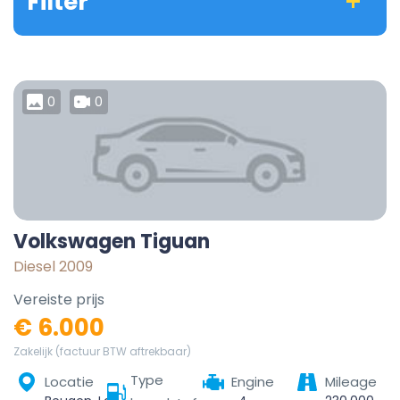
Filter
0
0
Volkswagen Tiguan
Diesel 2009
Vereiste prijs
€ 6.000
Zakelijk (factuur BTW aftrekbaar)
Type
Locatie
Engine
Mileage