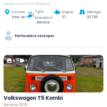
Zakelijk (factuur BTW aftrekbaar)
Type
Locatie
Engine
Mileage
Paris, Ile-de-France, Metropolitan France, France
37
23.736
brandstof
Benzine
Particuliere verkoper
8
0
Volkswagen T5 Kombi
Benzine 1976