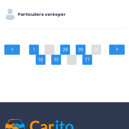
Particuliere verkoper
1
...
29
30
31
32
33
...
77