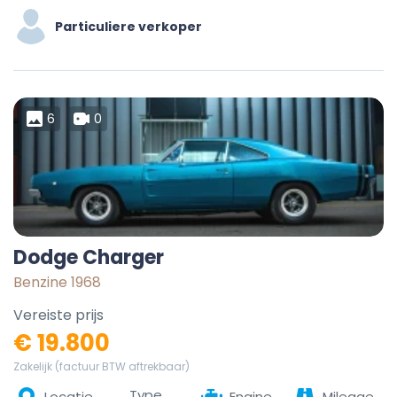
Particuliere verkoper
6
0
Dodge Charger
Benzine 1968
Vereiste prijs
€ 19.800
Zakelijk (factuur BTW aftrekbaar)
Type
Locatie
Engine
Mileage