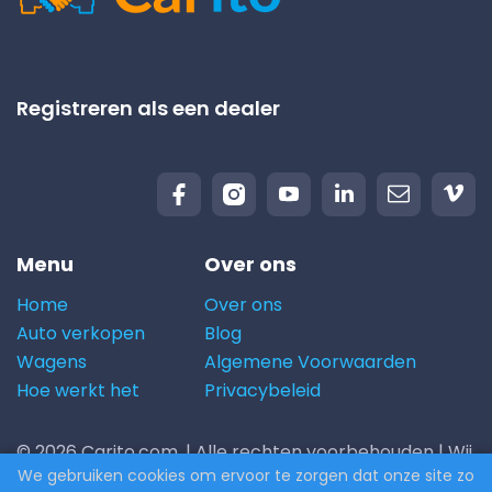
Registreren als een dealer
Menu
Over ons
Home
Over ons
Auto verkopen
Blog
Wagens
Algemene Voorwaarden
Hoe werkt het
Privacybeleid
© 2026 Carito.com. | Alle rechten voorbehouden | Wij
We gebruiken cookies om ervoor te zorgen dat onze site zo
kopen uw auto aan de beste prijs! | Powered by