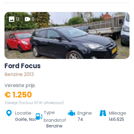
13
0
Ford Focus
Benzine 2013
Vereiste prijs
€ 1.250
Zakelijk (factuur BTW aftrekbaar)
Type
Locatie
Engine
Mileage
Goirle, Noord-Brabant, Nederland
74
146.625
brandstof
Benzine