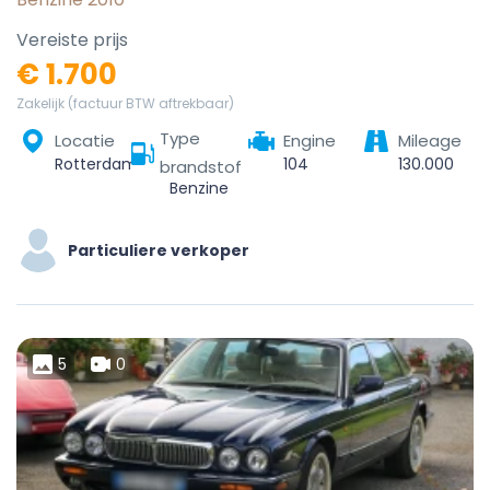
Vereiste prijs
€ 1.700
Zakelijk (factuur BTW aftrekbaar)
Type
Locatie
Engine
Mileage
Rotterdam, Zuid-Holland, Nederland
104
130.000
brandstof
Benzine
Particuliere verkoper
5
0