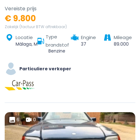
Vereiste prijs
€ 9.800
Zakelijk (factuur BTW aftrekbaar)
Type
Locatie
Engine
Mileage
Málaga, Málaga-Costa del Sol, Malaga, Andalusia, Spain
37
89.000
brandstof
Benzine
Particuliere verkoper
6
0