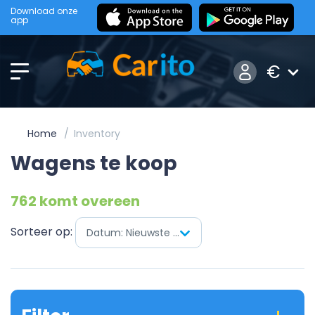
Download onze
app
€
Home
Inventory
Wagens te koop
762 komt overeen
Sorteer op:
Datum: Nieuwste eerst