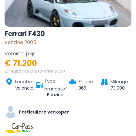
Ferrari F430
Benzine 2005
Vereiste prijs
€ 71.200
Zakelijk (factuur BTW aftrekbaar)
Type
Locatie
Engine
Mileage
Valencia, Comarca de València, Valencia, Valencian Community, Spain
365
73.000
brandstof
Benzine
Particuliere verkoper