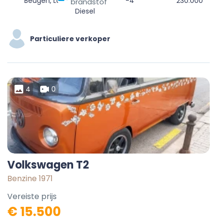
Beugen, Land van Cuijk, Noord-Brabant, Nederland
-4
230.000
brandstof
Diesel
Particuliere verkoper
4
0
Volkswagen T2
Benzine 1971
Vereiste prijs
€ 15.500