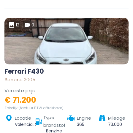
12
0
Ferrari F430
Benzine 2005
Vereiste prijs
€ 71.200
Zakelijk (factuur BTW aftrekbaar)
Type
Locatie
Engine
Mileage
Valencia, Comarca de València, Valencia, Valencian Community, Spain
365
73.000
brandstof
Benzine