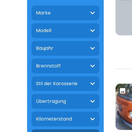
Marke
Modell
Baujahr
Brennstoff
Stil der Karosserie
4
Übertragung
Kilometerstand