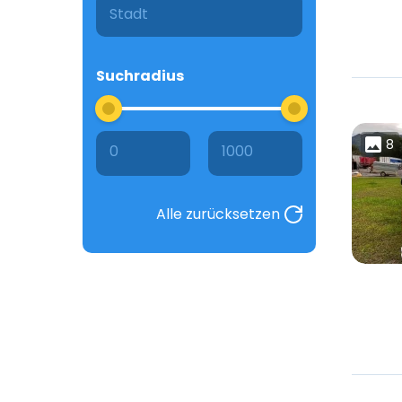
Suchradius
8
0
1000
Alle zurücksetzen