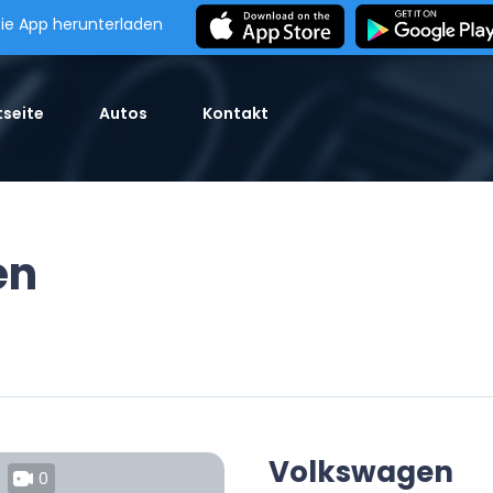
ie App herunterladen
seite
Autos
Kontakt
en
Volkswagen
0