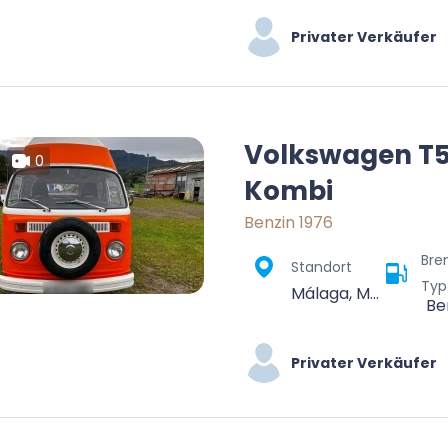
Privater Verkäufer
Volkswagen T
0
Kombi
Benzin 1976
Bre
Standort
Typ
Málaga, Málaga-Costa del Sol, Malaga, Andalusia, Spain
Be
Privater Verkäufer