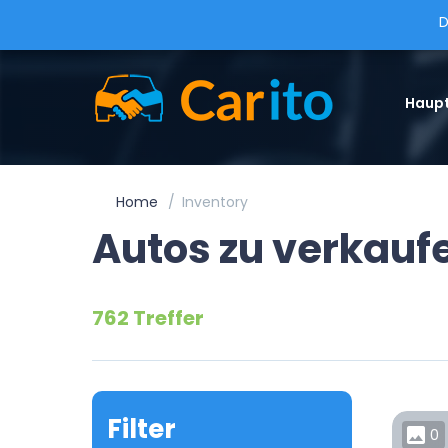
D
Haupt
Home
Inventory
Autos zu verkauf
762 Treffer
Filter
0