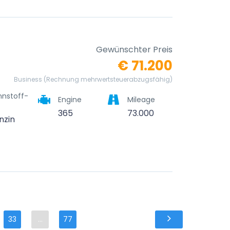
Gewünschter Preis
€ 71.200
Business (Rechnung mehrwertsteuerabzugsfähig)
nnstoff-
Engine
Mileage
365
73.000
nzin
33
...
77