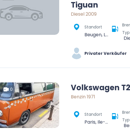
Tiguan
Diesel 2009
Bre
Standort
Typ
Beugen, Land van Cuijk, Noord-Brabant, Nederland
Di
Privater Verkäufer
Volkswagen T
0
Benzin 1971
Bre
Standort
Typ
Paris, Ile-de-France, Metropolitan France, France
Be