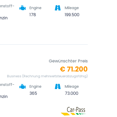
nnstoff-
Engine
Mileage
178
199.500
nzin
Gewünschter Preis
€ 71.200
Business (Rechnung mehrwertsteuerabzugsfähig)
nnstoff-
Engine
Mileage
365
73.000
nzin