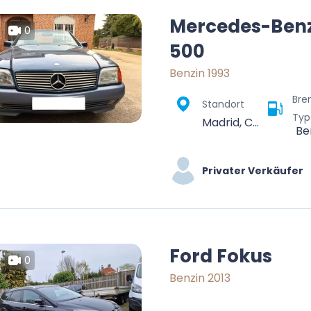
Mercedes-Benz
0
500
Benzin 1993
Bre
Standort
Typ
Madrid, Community of Madrid, Spain
Be
Privater Verkäufer
Ford Fokus
0
Benzin 2013