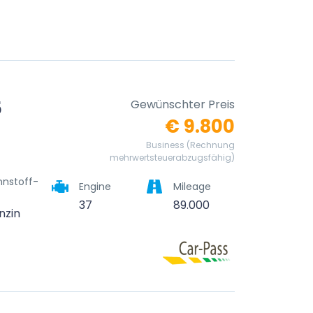
5
Gewünschter Preis
€ 9.800
Business (Rechnung
mehrwertsteuerabzugsfähig)
nnstoff-
Engine
Mileage
37
89.000
nzin