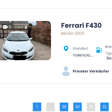
Ferrari F430
0
Benzin 2005
Bre
Standort
Typ
Valencia, Comarca de València, Valencia, Valencian Community, Spain
Be
Privater Verkäufer
1
...
29
30
31
32