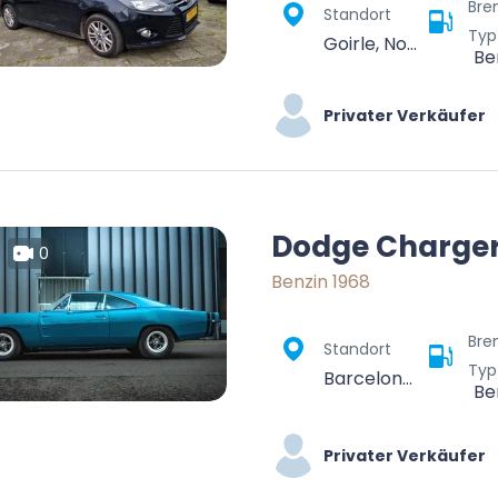
Bre
Standort
Typ
Goirle, Noord-Brabant, Nederland
Be
Privater Verkäufer
Dodge Charge
0
Benzin 1968
Bre
Standort
Typ
Barcelona, Barcelonès, Barcelona, Catalonia, Spain
Be
Privater Verkäufer