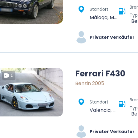
Bre
Standort
Typ
Málaga, Málaga-Costa del Sol, Malaga, Andalusia, Spain
Be
Privater Verkäufer
Ferrari F430
0
Benzin 2005
Bre
Standort
Typ
Valencia, Comarca de València, Valencia, Valencian Community, Spain
Be
Privater Verkäufer