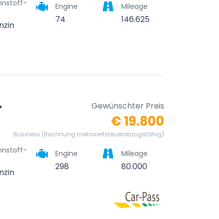
nnstoff-
Engine
Mileage
74
146.625
nzin
r
Gewünschter Preis
€ 19.800
Business (Rechnung mehrwertsteuerabzugsfähig)
nnstoff-
Engine
Mileage
298
80.000
nzin