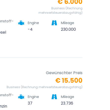
€ 6.000
Business (Rechnung
mehrwertsteuerabzugsfähig)
nnstoff-
Engine
Mileage
-4
230.000
esel
2
Gewünschter Preis
€ 15.500
Business (Rechnung mehrwertsteuerabzugsfähig)
nnstoff-
Engine
Mileage
37
23.736
nzin