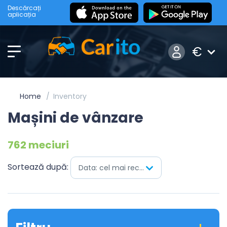
Descărcați
aplicația
€
Home
Inventory
Mașini de vânzare
762 meciuri
Sortează după:
Data: cel mai recent mai întâi