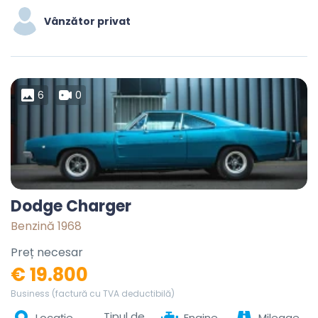
Vânzător privat
6
0
Dodge Charger
Benzină 1968
Preț necesar
€ 19.800
Business (factură cu TVA deductibilă)
Tipul de
Locație
Engine
Mileage