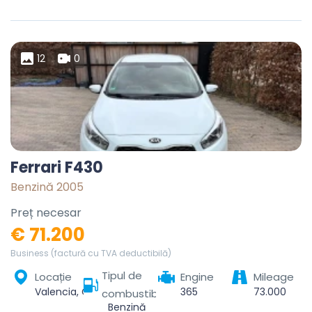
12
0
Ferrari F430
Benzină 2005
Preț necesar
€ 71.200
Business (factură cu TVA deductibilă)
Tipul de
Locație
Engine
Mileage
Valencia, Comarca de València, Valencia, Valencian Community, Spain
365
73.000
combustibil
Benzină