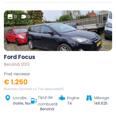
13
0
Ford Focus
Benzină 2013
Preț necesar
€ 1.250
Business (factură cu TVA deductibilă)
Tipul de
Locație
Engine
Mileage
Goirle, Noord-Brabant, Nederland
74
146.625
combustibil
Benzină