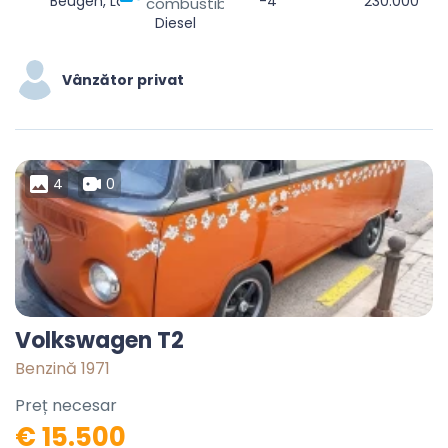
Beugen, Land van Cuijk, Noord-Brabant, Nederland
-4
230.000
combustibil
Diesel
Vânzător privat
4
0
Volkswagen T2
Benzină 1971
Preț necesar
€ 15.500