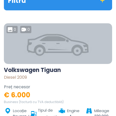
Filtru
0
0
Volkswagen Tiguan
Diesel 2009
Preț necesar
€ 6.000
Business (factură cu TVA deductibilă)
Tipul de
Locație
Engine
Mileage