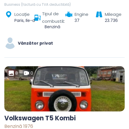
Business (factură cu TVA deductibilă)
Tipul de
Locație
Engine
Mileage
Paris, Ile-de-France, Metropolitan France, France
37
23.736
combustibil
Benzină
Vânzător privat
8
0
Volkswagen T5 Kombi
Benzină 1976