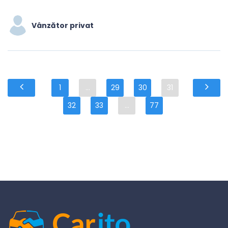
Vânzător privat
1
...
29
30
31
32
33
...
77