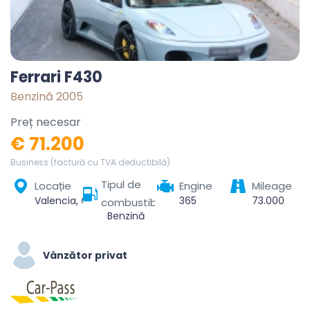
Ferrari F430
Benzină 2005
Preț necesar
€ 71.200
Business (factură cu TVA deductibilă)
Tipul de
Locație
Engine
Mileage
Valencia, Comarca de València, Valencia, Valencian Community, Spain
365
73.000
combustibil
Benzină
Vânzător privat