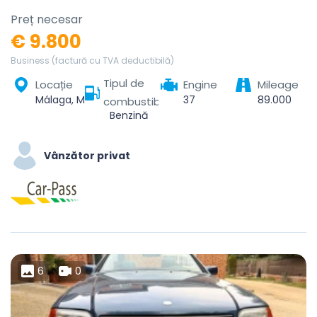
Preț necesar
€ 9.800
Business (factură cu TVA deductibilă)
Tipul de
Locație
Engine
Mileage
Málaga, Málaga-Costa del Sol, Malaga, Andalusia, Spain
37
89.000
combustibil
Benzină
Vânzător privat
6
0