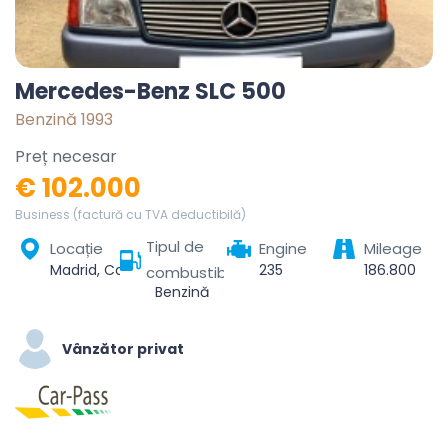
Mercedes-Benz SLC 500
Benzină 1993
Preț necesar
€ 102.000
Business (factură cu TVA deductibilă)
Tipul de
Locație
Engine
Mileage
Madrid, Community of Madrid, Spain
235
186.800
combustibil
Benzină
Vânzător privat