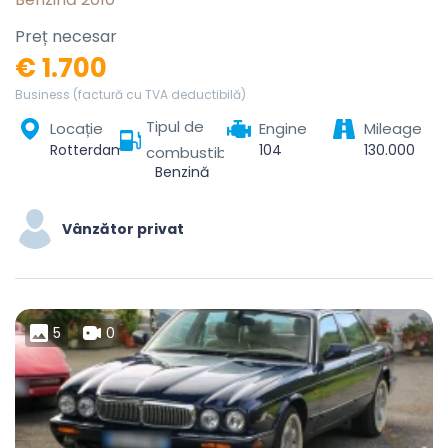
Preț necesar
€ 1.700
Business (factură cu TVA deductibilă)
Tipul de
Locație
Engine
Mileage
Rotterdam, Zuid-Holland, Nederland
104
130.000
combustibil
Benzină
Vânzător privat
5
0