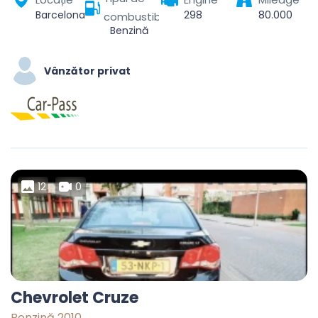
Barcelona, Barcelonès, Barcelona, Catalonia, Spain
298
80.000
combustibil
Benzină
Vânzător privat
12
0
Chevrolet Cruze
Benzină 2010