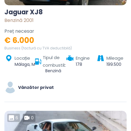
Jaguar XJ8
Benzină 2001
Preț necesar
€ 6.000
Business (factură cu TVA deductibilă)
Tipul de
Locație
Engine
Mileage
Málaga, Málaga-Costa del Sol, Malaga, Andalusia, Spain
178
199.500
combustibil
Benzină
Vânzător privat
6
0