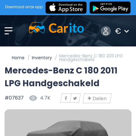
Download onze app
€
Mercedes-Benz C 180 2011 LPG
Home
Inventory
Handgeschakeld
Mercedes-Benz C 180 2011
LPG Handgeschakeld
#07637
4.7K
Delen