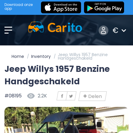
Download onze
app
€
Jeep Willys 1957 Benzine
Home
Inventory
Handgeschakeld
Jeep Willys 1957 Benzine
Handgeschakeld
#08195
2.2K
Delen