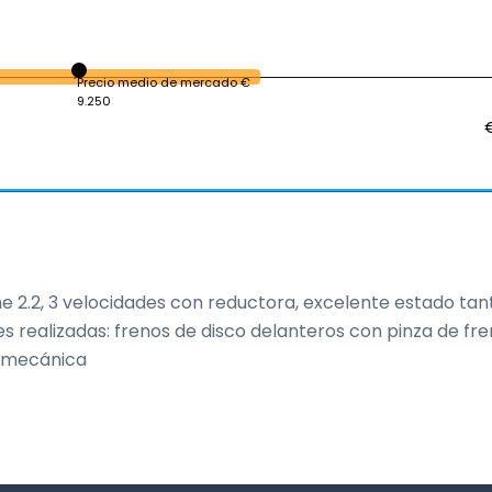
Precio medio de mercado €
9.250
e 2.2, 3 velocidades con reductora, excelente estado tant
realizadas: frenos de disco delanteros con pinza de fren
e mecánica