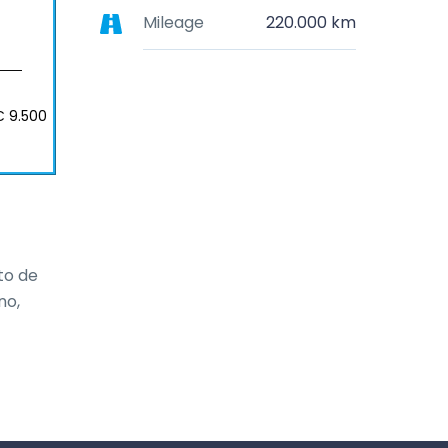
Mileage
220.000 km
€ 9.500
o de 
o, 