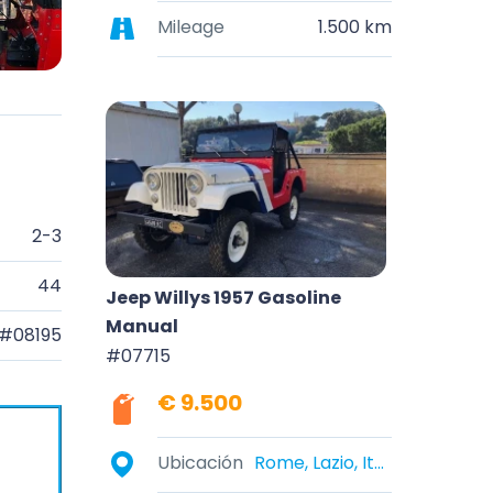
Mileage
1.500 km
2-3
44
Jeep Willys 1957 Gasoline
Manual
#08195
#07715
€ 9.500
Ubicación
Rome, Lazio, Italy