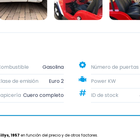
Combustible
Gasolina
Número de puertas
lase de emisión
Euro 2
Power KW
apicería
Cuero completo
ID de stock
illys, 1957
en función del precio y de otros factores.