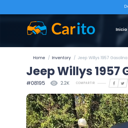
D
Inicio
Home
Inventory
Jeep Willys 1957 Gasolin
Jeep Willys 1957
#08195
2.2K
COMPARTIR