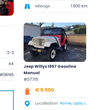
Mileage
1.500 km
2-3
44
Jeep Willys 1957 Gasoline
Manual
#08195
#07715
€ 9.500
Localisation
Rome, Lazio, Italy
.