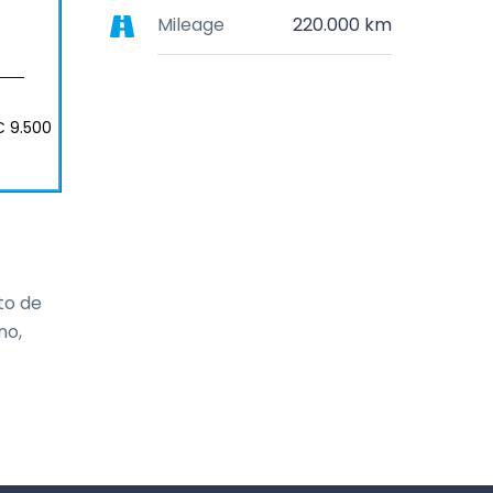
Mileage
220.000 km
€ 9.500
o de 
o, 