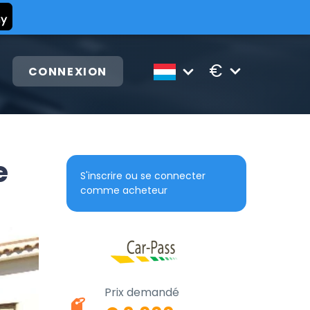
€
CONNEXION
e
S'inscrire ou se connecter
comme acheteur
Prix demandé