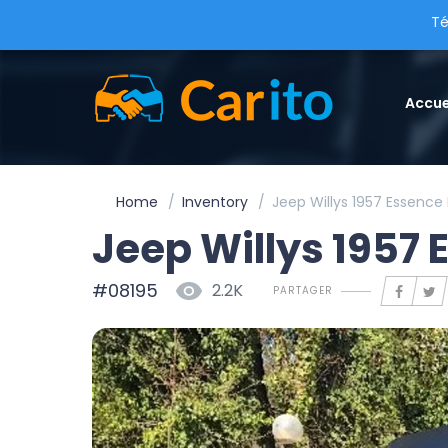
Té
Accue
Home
Inventory
Jeep Willys 1957 Essence
Jeep Willys 1957 
#08195
2.2K
PARTAGER