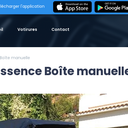
lécharger l'application
il
Votirures
Contact
 Boîte manuelle
Essence Boîte manuell