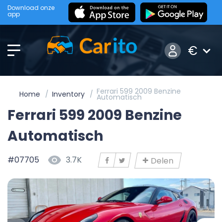
Download onze
app
€
Ferrari 599 2009 Benzine
Home
Inventory
Automatisch
Ferrari 599 2009 Benzine
Automatisch
#07705
3.7K
Delen