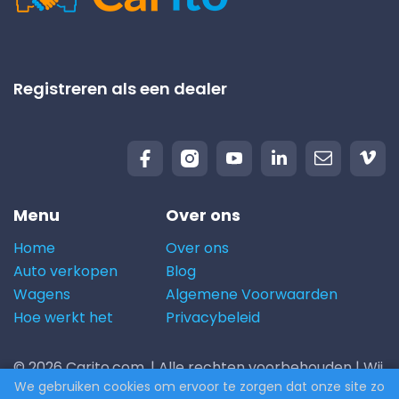
Registreren als een dealer
Menu
Over ons
Home
Over ons
Auto verkopen
Blog
Wagens
Algemene Voorwaarden
Hoe werkt het
Privacybeleid
© 2026 Carito.com. | Alle rechten voorbehouden | Wij
We gebruiken cookies om ervoor te zorgen dat onze site zo
kopen uw auto aan de beste prijs! | Powered by