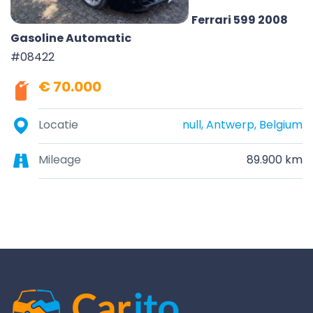
Ferrari 599 2008
Gasoline Automatic
#08422
€ 70.000
Locatie
null, Antwerp, Belgium
Mileage
89.900 km